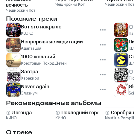
вечность
Чеширский Кот
Чеширский Ко
Чеширский Кот
Похожие треки
Вот это накрыло
КВЭКС
Па
Непрерывные медитации
П
Адаптация
КВ
1000 желаний
С
Крестовый Поход Детей
Ш
Завтра
Харакири
Fil
Never Again
Gl
Элизиум
Sc
Рекомендованные альбомы
Легенда
Последний герой
Серебрян
КИНО
КИНО
Nautilus Pompil
О треке