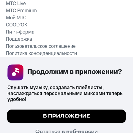
MTС Live
MTС Premium
Мой МТС
GOOD’OK
Питч-форма
Поддержка
Пользовательское соглашение
Политика конфиденциальности
Рекомендательные технологии
Продолжим в приложении? 
СКАЧАТЬ ПРИЛОЖЕНИЕ
Слушать музыку, создавать плейлисты, 
наслаждаться персональными миксами теперь 
удобно!
Незаконное потребление наркотических средств,
психотропных веществ, их аналогов причиняет вред здоровью,
Мы используем куки, чтобы на сайте все
В ПРИЛОЖЕНИЕ
их незаконный оборот запрещён и влечёт установленную
работало.
Подробнее
законодательством ответственность.
© 2026 ООО «КИОН».
ПОНЯТНО
Остаться в веб-версии