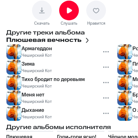
Скачать
Слушать
Нравится
Другие треки альбома
Плюшевая вечность
Армагеддон
Р
Чеширский Кот
Че
Зима
П
Чеширский Кот
Че
Тихо бродит по деревьям
М
Чеширский Кот
Че
Меня нет
Б
Чеширский Кот
Че
Дыхание
О
Чеширский Кот
Че
Другие альбомы исполнителя
Плюшевая
Гори-гори ясно!
Чёрное мол