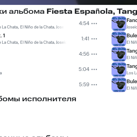
ки альбома
Fiesta Española, Tan
Fand
4:54
e La Chata
,
El Niño de la Chata, Joseico
Josei
. 1
Bule
1:41
e La Chata
,
El Niño de la Chata, Joseico
El Ni
Tang
4:56
El Ni
Tang
5:04
a
Los 
Bule
5:59
El Ni
бомы исполнителя