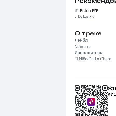
Рекомендо
Estilo R'S
El De Las R's
О треке
Лейбл
Naimara
Исполнитель
El Niño De La Chata
Уст
КИО