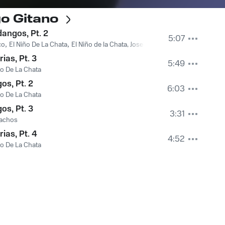
go Gitano
angos, Pt. 2
5:07
co
,
El Niño De La Chata
,
El Niño de la Chata, Joseico
rias, Pt. 3
5:49
ño De La Chata
os, Pt. 2
6:03
ño De La Chata
os, Pt. 3
3:31
Lachos
rias, Pt. 4
4:52
ño De La Chata