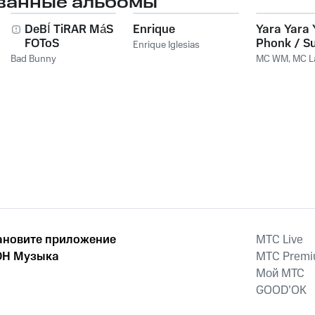
ванные альбомы
DeBÍ TiRAR MáS
Enrique
Yara Yara 
FOToS
Phonk / S
Enrique Iglesias
Amiga Eu 
Bad Bunny
MC WM
,
MC L
Pegar
ановите приложение
MTС Live
Н Музыка
MTС Prem
Мой МТС
GOOD’OK