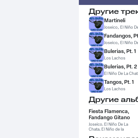
Другие тре
Martineli
Joseico
,
El Niño D
Fandangos, Pt
Joseico
,
El Niño D
Bulerias, Pt. 1
Los Lachos
Bulerias, Pt. 2
El Niño De La Chat
Tangos, Pt. 1
Los Lachos
Другие аль
Fiesta Flamenca,
Fandango Gitano
Joseico
,
El Niño De La
Chata
,
El Niño de la
Chata, Joseico