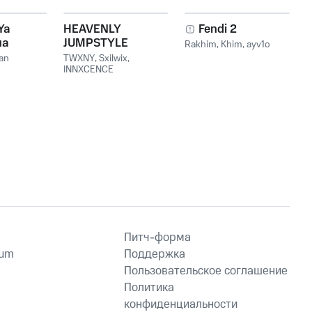
Ya
HEAVENLY
Fendi 2
ua
JUMPSTYLE
Rakhim
,
Khim
,
ayv1o
Vou
an
TWXNY
,
Sxilwix
,
INNXCENCE
Питч-форма
ium
Поддержка
Пользовательское соглашение
Политика
конфиденциальности