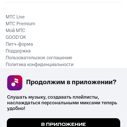
MTС Live
MTС Premium
Мой МТС
GOOD’OK
Питч-форма
Поддержка
Пользовательское соглашение
Политика конфиденциальности
Рекомендательные технологии
Продолжим в приложении? 
СКАЧАТЬ ПРИЛОЖЕНИЕ
Слушать музыку, создавать плейлисты, 
наслаждаться персональными миксами теперь 
удобно!
Незаконное потребление наркотических средств,
психотропных веществ, их аналогов причиняет вред здоровью,
Мы используем куки, чтобы на сайте все
В ПРИЛОЖЕНИЕ
их незаконный оборот запрещён и влечёт установленную