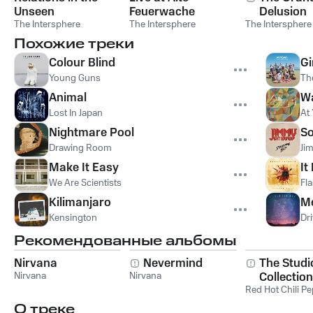
Unseen
Feuerwache
Delusion
The Intersphere
Mannheim
The Intersphere
The Intersphere
Похожие треки
Colour Blind
Gi
Young Guns
Th
Animal
W
Lost In Japan
At
Nightmare Pool
S
Drawing Room
Ji
Make It Easy
It
We Are Scientists
Fl
Kilimanjaro
M
Kensington
Dri
Рекомендованные альбомы
Nirvana
Nevermind
The Studi
Nirvana
Nirvana
Collection
Red Hot Chili P
О треке