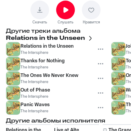
Скачать
Слушать
Нравится
Другие треки альбома
Relations in the Unseen
Relations in the Unseen
Jo
The Intersphere
Th
Thanks for Nothing
To
The Intersphere
Th
The Ones We Never Knew
Or
The Intersphere
Th
Out of Phase
Wa
The Intersphere
Th
Panic Waves
Th
The Intersphere
Th
Другие альбомы исполнителя
Relations in the
Live at Alte
The Gran