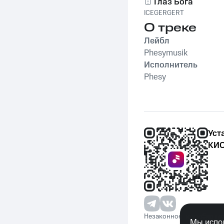
Глаз Бога
ICEGERGERT
О треке
Лейбл
Phesymusik
Исполнитель
Phesy
Уст
КИО
Незаконное потребление 
Мы испол