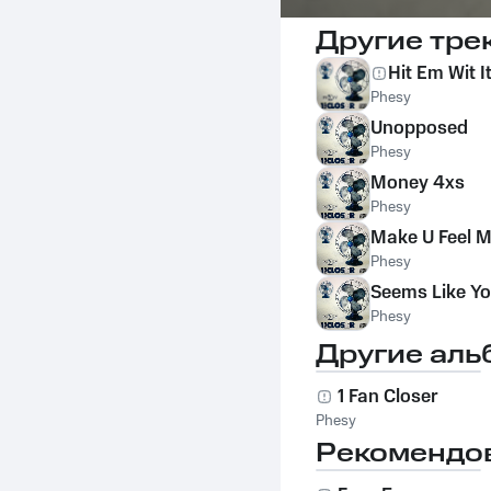
Другие тре
Hit Em Wit I
Phesy
Unopposed
Phesy
Money 4xs
Phesy
Make U Feel 
Phesy
Seems Like Y
Phesy
Другие аль
1 Fan Closer
Phesy
Рекомендо