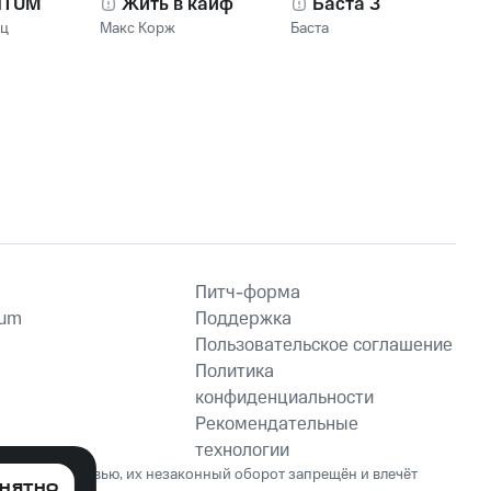
NTUM
Жить в кайф
Баста 3
нц
Макс Корж
Баста
Питч-форма
ium
Поддержка
Пользовательское соглашение
Политика
конфиденциальности
Рекомендательные
технологии
ет вред здоровью, их незаконный оборот запрещён и влечёт
НЯТНО