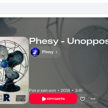
Phesy - Unoppo
Phesy
Рэп и хип-хоп
2018
3:41
СЛУШАТЬ