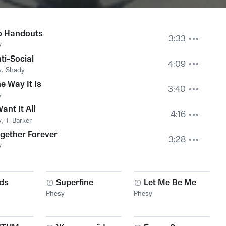
o Handouts
3:33
y
ti-Social
4:09
y
,
Shady
e Way It Is
3:40
y
Want It All
4:16
y
,
T. Barker
gether Forever
3:28
y
ds
Superfine
Let Me Be Me
Phesy
Phesy