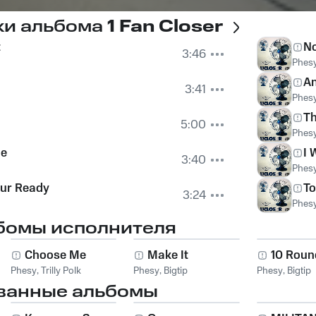
ки альбома
1 Fan Closer
t
N
3:46
Phes
An
3:41
Phes
Th
5:00
Phes
Me
I 
3:40
Phes
our Ready
To
3:24
Phes
бомы исполнителя
Choose Me
Make It
10 Roun
Phesy
,
Trilly Polk
Phesy
,
Bigtip
Phesy
,
Bigtip
ванные альбомы