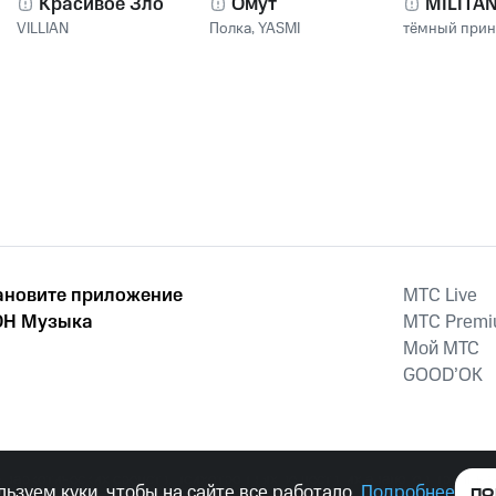
Красивое Зло
Омут
MILITA
VILLIAN
Полка
,
YASMI
тёмный при
ановите приложение
MTС Live
Н Музыка
MTС Prem
Мой МТС
GOOD’OK
наркотических средств, психотропных веществ, их аналогов причиня
ьзуем куки, чтобы на сайте все работало.
Подробнее
ПО