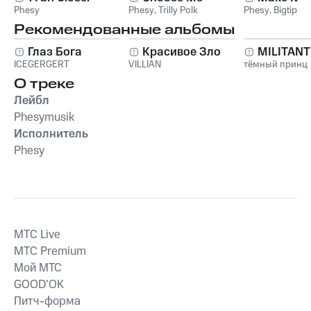
Phesy
Phesy
,
Trilly Polk
Phesy
,
Bigtip
Рекомендованные альбомы
Глаз Бога
Красивое Зло
MILITAN
ICEGERGERT
VILLIAN
тёмный принц
О треке
Лейбл
Phesymusik
Исполнитель
Phesy
MTС Live
MTС Premium
Мой МТС
GOOD’OK
Питч-форма