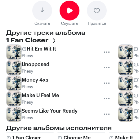
Скачать
Слушать
Нравится
Другие треки альбома
1 Fan Closer
Hit Em Wit It
Phesy
Ph
Unopposed
Phesy
Ph
Money 4xs
Phesy
Ph
Make U Feel Me
Phesy
Ph
Seems Like Your Ready
Phesy
Ph
Другие альбомы исполнителя
1 Fan Closer
Choose Me
Make It