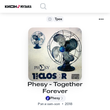
Трек
Phesy - Together
Forever
Phesy
Рэп и хип-хоп
2018