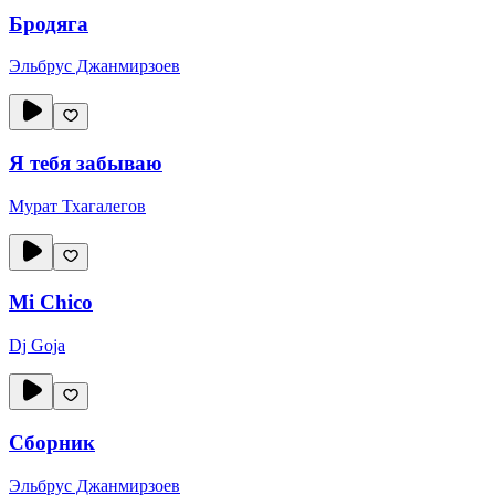
Бродяга
Эльбрус Джанмирзоев
Я тебя забываю
Мурат Тхагалегов
Mi Chico
Dj Goja
Сборник
Эльбрус Джанмирзоев