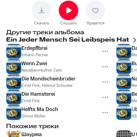
Скачать
Слушать
Нравится
Другие треки альбома
Ein Jeder Mensch Sei Leibspeis Hat
Erdepflbrei
Da
Johann Pecher
Mo
Wenn Zwei
Bu
Neualbenreuther Zwio
Ern
Die Mondscheinbrüder
N
Ernst Fink
,
Helmut Schuster
Ne
Die Hamsterei
Be
Ernst Fink
Mo
Helfts Ma Doch
Üb
Simon Müller
Alb
Похожие треки
Шаурма
U 