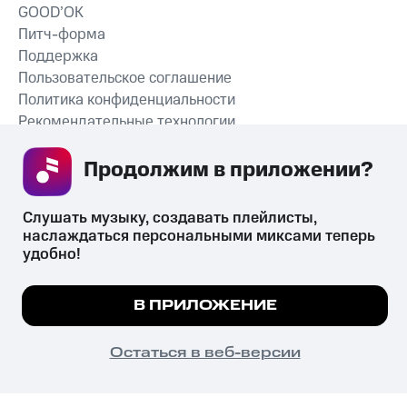
GOOD’OK
Питч-форма
Поддержка
Пользовательское соглашение
Политика конфиденциальности
Рекомендательные технологии
СКАЧАТЬ ПРИЛОЖЕНИЕ
Продолжим в приложении? 
Слушать музыку, создавать плейлисты, 
наслаждаться персональными миксами теперь 
удобно!
Незаконное потребление наркотических средств,
психотропных веществ, их аналогов причиняет вред здоровью,
Мы используем куки, чтобы на сайте все
их незаконный оборот запрещён и влечёт установленную
В ПРИЛОЖЕНИЕ
законодательством ответственность.
работало.
Подробнее
© 2026 ООО «КИОН».
Все права защищены
18+
ПОНЯТНО
Остаться в веб-версии
Главная
В приложение
Избранное