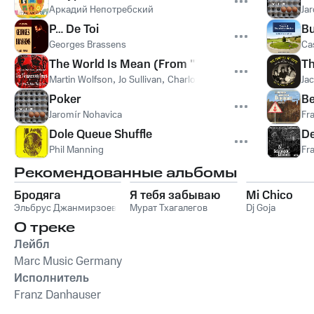
Аркадий Непотребский
Ja
P… De Toi
Bu
Georges Brassens
Ca
The World Is Mean (From "The Threepenny Oper
Th
Martin Wolfson
,
Jo Sullivan
,
Charlotte Rae
Ja
Poker
Be
Jaromír Nohavica
Fr
Dole Queue Shuffle
D
Phil Manning
Fr
Рекомендованные альбомы
Бродяга
Я тебя забываю
Mi Chico
Эльбрус Джанмирзоев
Мурат Тхагалегов
Dj Goja
О треке
Лейбл
Marc Music Germany
Исполнитель
Franz Danhauser