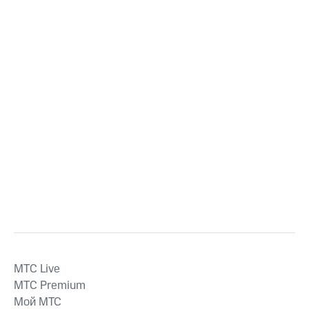
MTС Live
MTС Premium
Мой МТС