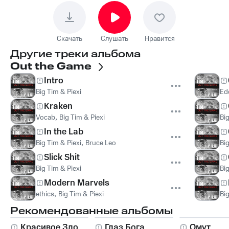
Скачать
Слушать
Нравится
Другие треки альбома
Out the Game
Intro
Big Tim & Piexi
Ed
Kraken
Vocab
,
Big Tim & Piexi
Big
In the Lab
Big Tim & Piexi
,
Bruce Leo
Big
Slick Shit
Big Tim & Piexi
Big
Modern Marvels
ethics
,
Big Tim & Piexi
Big
Рекомендованные альбомы
Красивое Зло
Глаз Бога
Омут