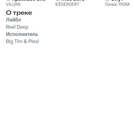
VILLIAN
ICEGERGERT
Полка
,
YASMI
О треке
Лейбл
Reel Deep
Исполнитель
Big Tim & Piexi