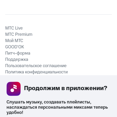
MTС Live
MTС Premium
Мой МТС
GOOD’OK
Питч-форма
Поддержка
Пользовательское соглашение
Политика конфиденциальности
Рекомендательные технологии
Продолжим в приложении? 
СКАЧАТЬ ПРИЛОЖЕНИЕ
Слушать музыку, создавать плейлисты, 
наслаждаться персональными миксами теперь 
удобно!