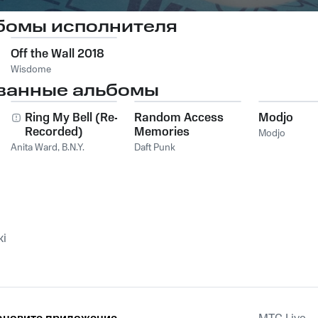
бомы исполнителя
Off the Wall 2018
Wisdome
ванные альбомы
Ring My Bell (Re-
Random Access
Modjo
Recorded)
Memories
Modjo
Anita Ward
,
B.N.Y.
Daft Punk
ki