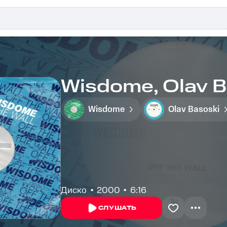
Wisdome, Olav Ba
Wisdome
Olav Basoski
Диско
2000
6:16
СЛУШАТЬ