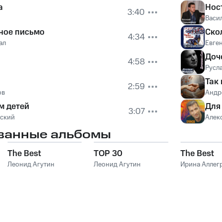
а
Нос
3:40
Васи
ное письмо
Ско
4:34
ал
Евге
Доч
4:58
Русл
Так
2:59
ов
Андр
м детей
Для
3:07
вский
Алек
ванные альбомы
The Best
TOP 30
The Best
Леонид Агутин
Леонид Агутин
Ирина Аллег