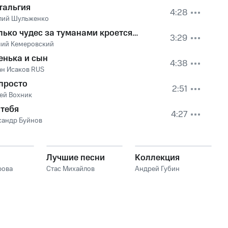
тальгия
4:28
лий Шульженко
лько чудес за туманами кроется…
3:29
ний Кемеровский
енька и сын
4:38
ан Исаков RUS
 просто
2:51
ей Вохник
 тебя
4:27
сандр Буйнов
Лучшие песни
Коллекция
рова
Стас Михайлов
Андрей Губин