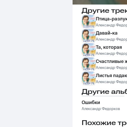
Другие тре
Птица-разлу
Александр Федо
Давай-ка
Александр Федо
Та, которая
Александр Федо
Счастливые
Александр Федо
Листья пада
Александр Федо
Другие аль
Ошибки
Александр Федорков
Похожие тр