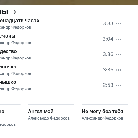
ны
венадцати часах
3:33
сандр Федорков
емоны
3:04
сандр Федорков
дество
3:36
сандр Федорков
ипочка
3:36
сандр Федорков
нышко
2:53
сандр Федорков
ые
Ангел мой
Не могу без тебя
Александр Федорков
Александр Федорков
едорков