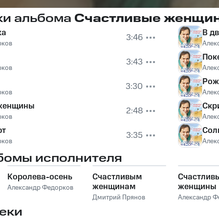
ки альбома
Счастливые женщи
ка
В д
3:46
рков
Алек
Пок
3:43
рков
Алек
Рож
3:30
рков
Алек
 женщины
Скр
2:48
рков
Алек
ют
Сол
3:35
рков
Алек
бомы исполнителя
Королева-осень
Счастливым
Счастлив
женщинам
женщины
Александр Федорков
Дмитрий Прянов
Александр Ф
еки