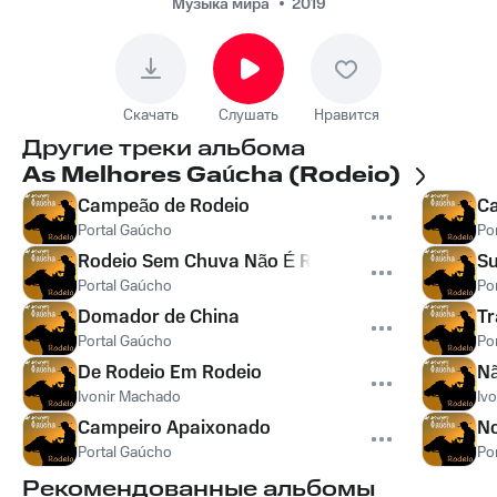
Музыка мира
2019
Скачать
Слушать
Нравится
Другие треки альбома
As Melhores Gaúcha (Rodeio)
Campeão de Rodeio
Ca
Portal Gaúcho
Po
Rodeio Sem Chuva Não É Rodeio
S
Portal Gaúcho
Po
Domador de China
Tr
Portal Gaúcho
Po
De Rodeio Em Rodeio
Nã
Ivonir Machado
Iv
Campeiro Apaixonado
No
Portal Gaúcho
Po
Рекомендованные альбомы