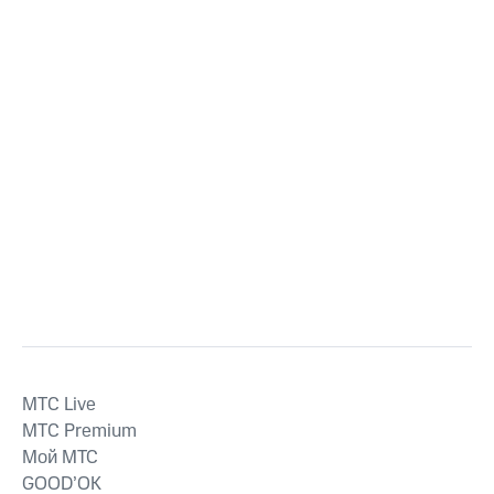
MTС Live
MTС Premium
Мой МТС
GOOD’OK