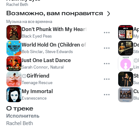
Rachel Beth
Возможно, вам понравится
Музыка на все времена
Don't Phunk With My Heart
Ap
Black Eyed Peas
My
World Hold On (Children of the Sky)
De
Bob Sinclar
,
Steve Edwards
St
Just One Last Dance
Sarah Connor
,
Natural
Lim
Girlfriend
St
Teenage Rescue
Su
My Immortal
Cu
Evanescence
Bl
О треке
Исполнитель
Rachel Beth