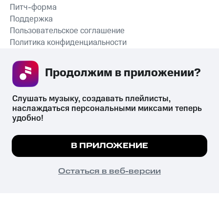
Питч-форма
Поддержка
Пользовательское соглашение
Политика конфиденциальности
Рекомендательные технологии
Продолжим в приложении? 
СКАЧАТЬ ПРИЛОЖЕНИЕ
Слушать музыку, создавать плейлисты, 
наслаждаться персональными миксами теперь 
удобно!
Незаконное потребление наркотических средств,
психотропных веществ, их аналогов причиняет вред здоровью,
Мы используем куки, чтобы на сайте все
В ПРИЛОЖЕНИЕ
их незаконный оборот запрещён и влечёт установленную
работало.
Подробнее
законодательством ответственность.
© 2026 ООО «КИОН».
ПОНЯТНО
Остаться в веб-версии
Все права защищены
18+
Главная
В приложение
Избранное