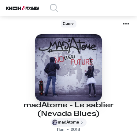
Сингл
madAtome - Le sablier
(Nevada Blues)
madAtome
Поп
2018