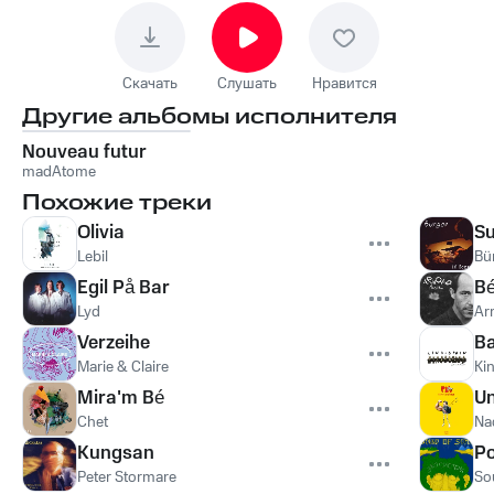
Скачать
Слушать
Нравится
Другие альбомы исполнителя
Nouveau futur
madAtome
Похожие треки
Olivia
Su
Lebil
Bü
Egil På Bar
Bé
Lyd
Ar
Verzeihe
B
Marie & Claire
Ki
Mira'm Bé
Un
Chet
Na
Kungsan
Ро
Peter Stormare
So