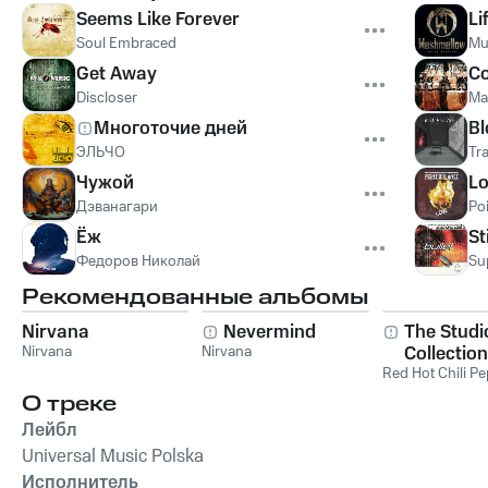
Seems Like Forever
Li
Soul Embraced
Mu
Get Away
Co
Discloser
Ma
Многоточие дней
B
ЭЛЬЧО
Tr
Чужой
L
Дэванагари
Po
Ёж
S
Федоров Николай
Su
Рекомендованные альбомы
Nirvana
Nevermind
The Studi
Nirvana
Nirvana
Collection
Red Hot Chili P
О треке
Лейбл
Universal Music Polska
Исполнитель