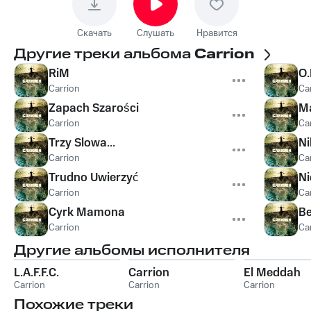
Скачать
Слушать
Нравится
Другие треки альбома
Carrion
RiM
O.
Carrion
Ca
Zapach Szarości
M
Carrion
Ca
Trzy Slowa...
Ni
Carrion
Ca
Trudno Uwierzyć
Ni
Carrion
Ca
Cyrk Mamona
Be
Carrion
Ca
Другие альбомы исполнителя
L.A.F.F.C.
Carrion
El Meddah
Carrion
Carrion
Carrion
Похожие треки