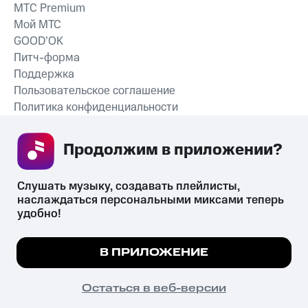
MTС Premium
Мой МТС
GOOD’OK
Питч-форма
Поддержка
Пользовательское соглашение
Политика конфиденциальности
Рекомендательные технологии
Продолжим в приложении? 
СКАЧАТЬ ПРИЛОЖЕНИЕ
Слушать музыку, создавать плейлисты, 
наслаждаться персональными миксами теперь 
удобно!
Незаконное потребление наркотических средств,
психотропных веществ, их аналогов причиняет вред здоровью,
Мы используем куки, чтобы на сайте все
В ПРИЛОЖЕНИЕ
их незаконный оборот запрещён и влечёт установленную
работало.
Подробнее
законодательством ответственность.
© 2026 ООО «КИОН».
ПОНЯТНО
Остаться в веб-версии
Все права защищены
18+
Главная
В приложение
Избранное