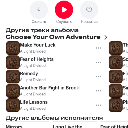
Скачать
Слушать
Нравится
Другие треки альбома
Choose Your Own Adventure
Make Your Luck
T
A Light Divided
A L
Fear of Heights
Sc
A Light Divided
A L
Remedy
Fi
A Light Divided
A L
Another Bar Fight in Brooklyn
Si
A Light Divided
A L
Life Lessons
Pl
A Light Divided
A L
Другие альбомы исполнителя
Mirrors
Long Live the
Fear of Heig