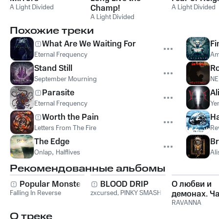
A Light Divided
Champ!
A Light Divided
A Light Divided
Похожие треки
What Are We Waiting For
Fi
Eternal Frequency
Am
Stand Still
Ro
September Mourning
NE
Parasite
Al
Eternal Frequency
Ye
Worth the Pain
Ha
Letters From The Fire
Re
The Edge
Br
Onlap
,
Halflives
Al
Рекомендованные альбомы
Popular Monster
BLOOD DRIP
О любви и
Falling In Reverse
zxcursed
,
PINKY SMASH
демонах. Ча
RAVANNA
О треке