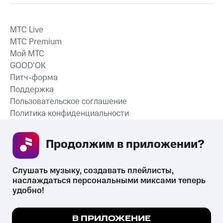
MTС Live
MTС Premium
Мой МТС
GOOD’OK
Питч-форма
Поддержка
Пользовательское соглашение
Политика конфиденциальности
Рекомендательные технологии
Продолжим в приложении? 
СКАЧАТЬ ПРИЛОЖЕНИЕ
Слушать музыку, создавать плейлисты, 
наслаждаться персональными миксами теперь 
удобно!
Незаконное потребление наркотических средств,
психотропных веществ, их аналогов причиняет вред здоровью,
Мы используем куки, чтобы на сайте все
В ПРИЛОЖЕНИЕ
их незаконный оборот запрещён и влечёт установленную