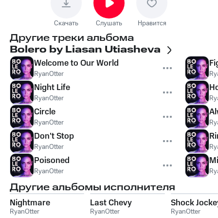
Скачать
Слушать
Нравится
Другие треки альбома
Bolero by Liasan Utiasheva
Welcome to Our World
Fi
RyanOtter
Ry
Night Life
Ho
RyanOtter
Ry
Circle
Al
RyanOtter
Ry
Don't Stop
Ri
RyanOtter
Ry
Poisoned
Mi
RyanOtter
Ry
Другие альбомы исполнителя
Nightmare
Last Chevy
Shock Jocke
RyanOtter
RyanOtter
RyanOtter