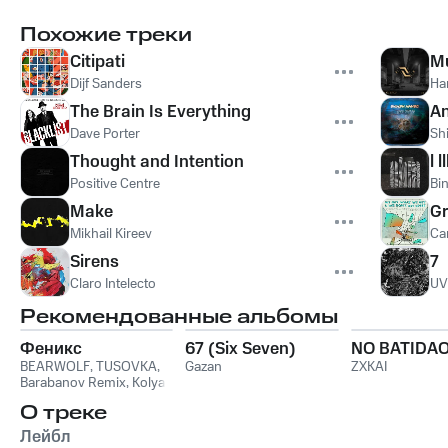
Похожие треки
Citipati
Mu
Dijf Sanders
Ha
The Brain Is Everything
An
Dave Porter
Sh
Thought and Intention
l ll
Positive Centre
Bi
Make
Gr
Mikhail Kireev
Ca
Sirens
7
Claro Intelecto
UV
Рекомендованные альбомы
Феникс
67 (Six Seven)
NO BATIDA
BEARWOLF
,
TUSOVKA
,
Gazan
ZXKAI
Barabanov Remix
,
Kolya
Funk
,
WXREAD
,
Emio
О треке
Лейбл