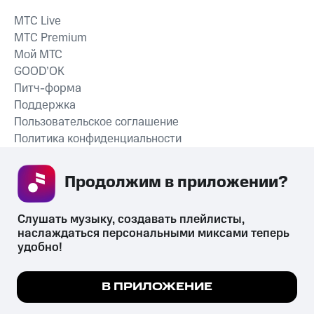
MTС Live
MTС Premium
Мой МТС
GOOD’OK
Питч-форма
Поддержка
Пользовательское соглашение
Политика конфиденциальности
Рекомендательные технологии
Продолжим в приложении? 
СКАЧАТЬ ПРИЛОЖЕНИЕ
Слушать музыку, создавать плейлисты, 
наслаждаться персональными миксами теперь 
удобно!
Незаконное потребление наркотических средств,
психотропных веществ, их аналогов причиняет вред здоровью,
Мы используем куки, чтобы на сайте все
В ПРИЛОЖЕНИЕ
их незаконный оборот запрещён и влечёт установленную
работало.
Подробнее
законодательством ответственность.