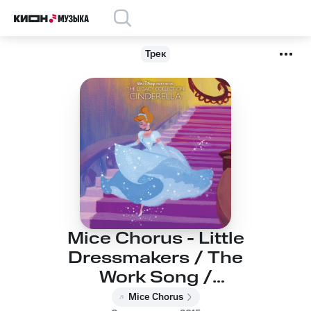
Трек
Mice Chorus - Little
Dressmakers / The
Work Song /
Scavenger Hunt /A
Mice Chorus