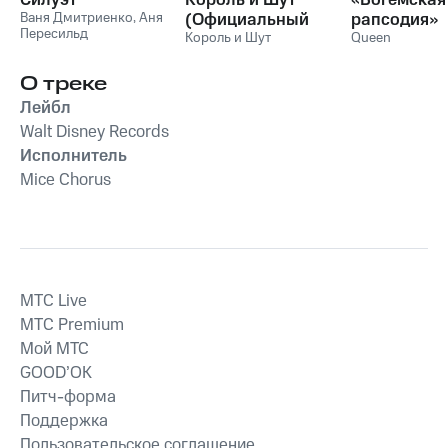
Силуэт
Король и Шут
«Богемская
Ваня Дмитриенко
,
Аня
(Официальный
рапсодия»
Пересильд
саундтрек), Часть
Король и Шут
Queen
1
О треке
Лейбл
Walt Disney Records
Исполнитель
Mice Chorus
MTС Live
MTС Premium
Мой МТС
GOOD’OK
Питч-форма
Поддержка
Пользовательское соглашение