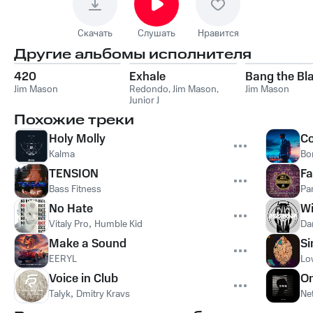
Скачать
Слушать
Нравится
Другие альбомы исполнителя
420
Exhale
Bang the Bl
Jim Mason
Redondo
,
Jim Mason
,
Jim Mason
Junior J
Похожие треки
Holy Molly
C
Kalma
Bo
TENSION
Fa
Bass Fitness
Par
No Hate
Wi
Vitaly Pro
,
Humble Kid
Da
Make a Sound
Si
EERYL
Lo
Voice in Club
O
Talyk
,
Dmitry Kravs
Ne