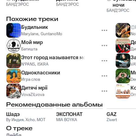
БАНД'ЭРОС
БАНД'ЭРОС
ночи
БАНД'ЭРОС
Похожие треки
Будильник
MaryJane
,
GuntanoMo
No
Мой мир
Д
Батишта
Ди
Этот город называется москва
З
N'PANS
,
ISKRA
VA
Одноклассники
М
Игра слов
De
Дитячі мрії
Ко
VovaZiLvova
Ог
Рекомендованные альбомы
Шадэ
ЭКСПОНАТ
GAZ
By Индия
,
Xcho
,
MOT
MIA BOYKA
Zivert
О треке
Лейбл