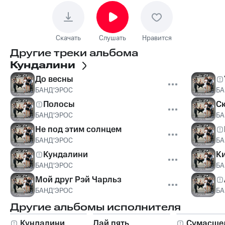
Скачать
Слушать
Нравится
Другие треки альбома
Кундалини
До весны
БАНД'ЭРОС
БА
Полосы
С
БАНД'ЭРОС
БА
Не под этим солнцем
БАНД'ЭРОС
БА
Кундалини
К
БАНД'ЭРОС
БА
Мой друг Рэй Чарльз
БАНД'ЭРОС
БА
Другие альбомы исполнителя
Кундалини
Дай пять
Сумасше