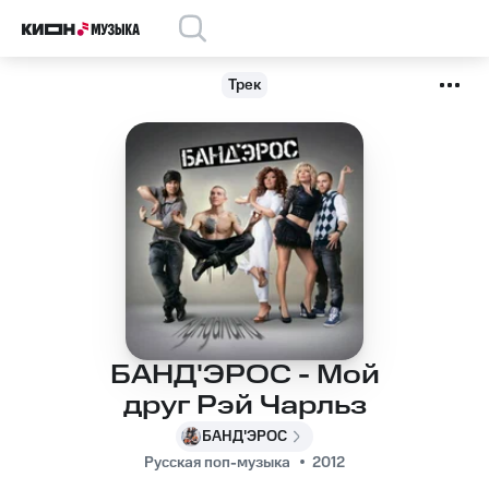
Трек
БАНД'ЭРОС - Мой
друг Рэй Чарльз
БАНД'ЭРОС
Русская поп-музыка
2012