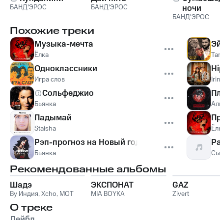
БАНД'ЭРОС
БАНД'ЭРОС
ночи
БАНД'ЭРОС
Похожие треки
Музыка-мечта
Эй
Ёлка
Ta
Одноклассники
Hi
Игра слов
Iri
Сольфеджио
П
Бьянка
Ал
Падымай
П
Staisha
Ёл
Рэп-прогноз на Новый год
Р
Бьянка
Сь
Рекомендованные альбомы
Шадэ
ЭКСПОНАТ
GAZ
By Индия
,
Xcho
,
MOT
MIA BOYKA
Zivert
О треке
Лейбл