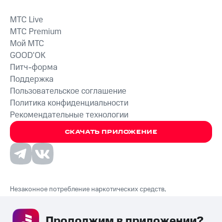
MTС Live
MTС Premium
Мой МТС
GOOD’OK
Питч-форма
Поддержка
Пользовательское соглашение
Политика конфиденциальности
Рекомендательные технологии
СКАЧАТЬ ПРИЛОЖЕНИЕ
Незаконное потребление наркотических средств,
психотропных веществ, их аналогов причиняет вред здоровью,
их незаконный оборот запрещён и влечёт установленную
Продолжим в приложении? 
законодательством ответственность.