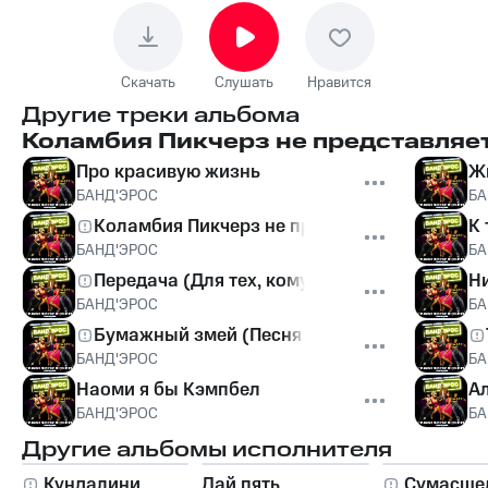
Скачать
Слушать
Нравится
Другие треки альбома
Коламбия Пикчерз не представляе
Про красивую жизнь
Ж
БАНД'ЭРОС
БА
Коламбия Пикчерз не представляет
К
БАНД'ЭРОС
БА
Передача (Для тех, кому по...)
Н
БАНД'ЭРОС
БА
Бумажный змей (Песня про деньги)
БАНД'ЭРОС
БА
Наоми я бы Кэмпбел
А
БАНД'ЭРОС
БА
Другие альбомы исполнителя
Кундалини
Дай пять
Сумасше