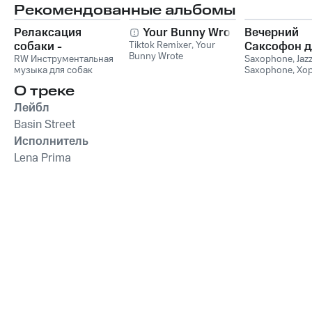
Рекомендованные альбомы
Релаксация
Your Bunny Wrote
Вечерний
собаки -
Tiktok Remixer
,
Your
Саксофон д
Bunny Wrote
Расслабляющая
RW Инструментальная
Души (Соло
Saxophone
,
Jaz
музыка для собак
Saxophone
,
Хо
музыка для собак,
Лаунж)
звуки для ума и
успокаивающие и
О треке
успокаивающие
Лейбл
звуки для
Basin Street
животных,
Исполнитель
антистрессовая
терапия,
Lena Prima
преодоление
беспокойства,
успокаивающее
фортепиано