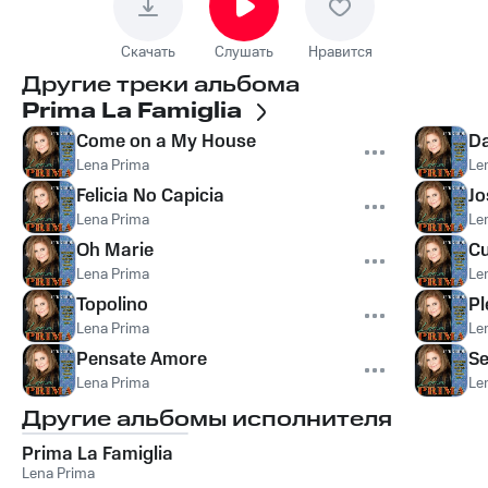
Скачать
Слушать
Нравится
Другие треки альбома
Prima La Famiglia
Come on a My House
Da
Lena Prima
Le
Felicia No Capicia
Jo
Lena Prima
Le
Oh Marie
Cu
Lena Prima
Le
Topolino
Pl
Lena Prima
Le
Pensate Amore
Se
Lena Prima
Le
Другие альбомы исполнителя
Prima La Famiglia
Lena Prima