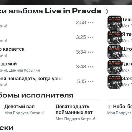
ки альбома
Live in Pravda
Тиш
2:58
рин!
Моя 
Я т
3:25
рин!
Моя 
о касается
Што
3:34
рин!
Моя 
 домой
Где
3:48
рин!
,
Данила Косыгин
Моя 
ня ненавидеть, когда узнаешь о чём эта песня
Заж
5:15
рин!
Моя 
бомы исполнителя
Девятый вал
Девятнадцать
Небо-б
пойманных лет
Моя Подруга Катрин!
Моя Подруга 
Моя Подруга Катрин!
еки