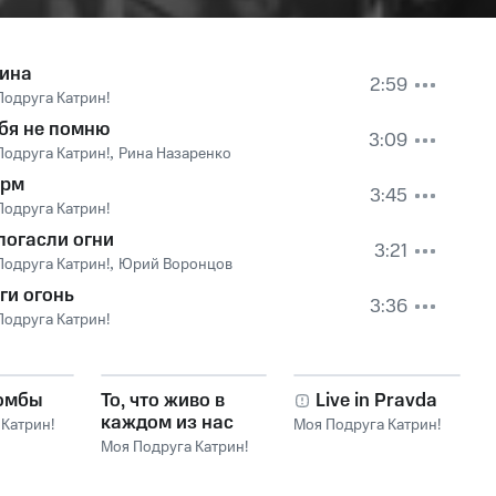
ина
2:59
Подруга Катрин!
ебя не помню
3:09
Подруга Катрин!
,
Рина Назаренко
рм
3:45
Подруга Катрин!
 погасли огни
3:21
Подруга Катрин!
,
Юрий Воронцов
ги огонь
3:36
Подруга Катрин!
омбы
То, что живо в
Live in Pravda
каждом из нас
Катрин!
Моя Подруга Катрин!
Моя Подруга Катрин!