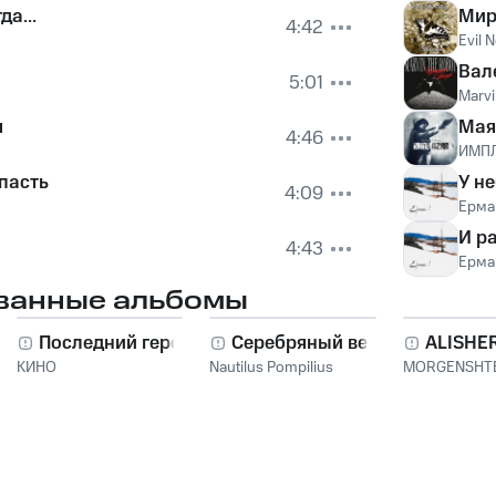
а...
Мир
4:42
Evil 
Вал
5:01
Marvi
я
Мая
4:46
ИМП
опасть
У н
4:09
Ерма
И р
4:43
Ерма
ванные альбомы
Последний герой
Серебряный век
ALISHE
КИНО
Nautilus Pompilius
MORGENSHT