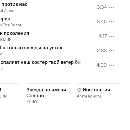
 против нас
3:34
Not Alone
ерик
3:45
n The Robot
к поколения
4:17
ЛОZИЯ
еба только звёзды на устах
2:33
к!
аспаляет наш костёр твой ветер быстрый
4:00
к!
R
Звезда по имени
Ностальгия
Солнце
ERN
Агата Кристи
КИНО