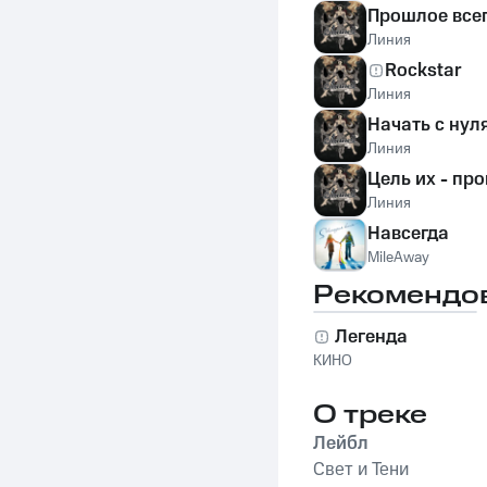
Прошлое всегд
Линия
Rockstar
Линия
Начать с нул
Линия
Цель их - пр
Линия
Навсегда
MileAway
Рекомендо
Легенда
КИНО
О треке
Лейбл
Свет и Тени