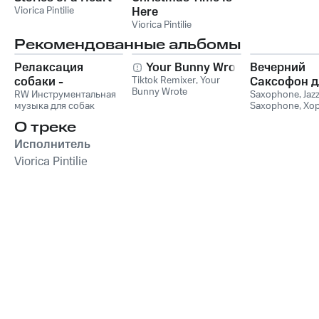
Viorica Pintilie
Here
Viorica Pintilie
Рекомендованные альбомы
Релаксация
Your Bunny Wrote
Вечерний
собаки -
Tiktok Remixer
,
Your
Саксофон д
Bunny Wrote
Расслабляющая
RW Инструментальная
Души (Соло
Saxophone
,
Jaz
музыка для собак
Saxophone
,
Хо
музыка для собак,
Лаунж)
звуки для ума и
успокаивающие и
О треке
успокаивающие
Исполнитель
звуки для
Viorica Pintilie
животных,
антистрессовая
терапия,
преодоление
беспокойства,
успокаивающее
фортепиано