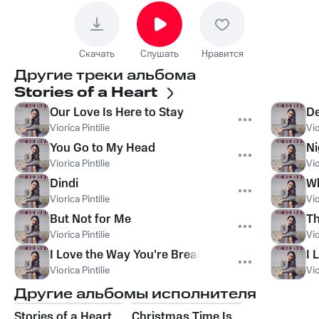
Скачать
Слушать
Нравится
Другие треки альбома
Stories of a Heart
Our Love Is Here to Stay
De
Viorica Pintilie
Vio
You Go to My Head
Ni
Viorica Pintilie
Vio
Dindi
Wh
Viorica Pintilie
Vio
But Not for Me
Th
Viorica Pintilie
Vio
I Love the Way You're Breaking My Heart
I 
Viorica Pintilie
Vio
Другие альбомы исполнителя
Stories of a Heart
Christmas Time Is