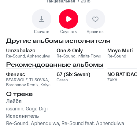
Umzabalazo
Танцевальная
2018
Скачать
Слушать
Нравится
Другие альбомы исполнителя
Umzabalazo
One & Only
Moyo Muti
Re-Sound
,
Aphendulwa
Re-Sound
,
Infinite Flows
Re-Sound
Рекомендованные альбомы
Феникс
67 (Six Seven)
NO BATIDA
BEARWOLF
,
TUSOVKA
,
Gazan
ZXKAI
Barabanov Remix
,
Kolya
Funk
,
WXREAD
,
Emio
О треке
Лейбл
issamin, Gaga Digi
Исполнитель
Re-Sound, Aphendulwa, Re-Sound feat. Aphendulwa