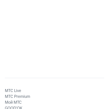
MTС Live
MTС Premium
Мой МТС
GOOD’OK