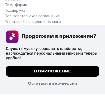
Питч-форма
Поддержка
Пользовательское соглашение
Политика конфиденциальности
Рекомендательные технологии
Продолжим в приложении? 
СКАЧАТЬ ПРИЛОЖЕНИЕ
Слушать музыку, создавать плейлисты, 
наслаждаться персональными миксами теперь 
удобно!
Незаконное потребление наркотических средств,
психотропных веществ, их аналогов причиняет вред здоровью,
Мы используем куки, чтобы на сайте все
В ПРИЛОЖЕНИЕ
их незаконный оборот запрещён и влечёт установленную
работало.
Подробнее
законодательством ответственность.
© 2026 ООО «КИОН».
ПОНЯТНО
Остаться в веб-версии
Все права защищены
18+
Главная
В приложение
Избранное