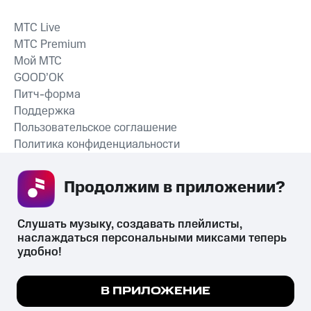
MTС Live
MTС Premium
Мой МТС
GOOD’OK
Питч-форма
Поддержка
Пользовательское соглашение
Политика конфиденциальности
Рекомендательные технологии
Продолжим в приложении? 
СКАЧАТЬ ПРИЛОЖЕНИЕ
Слушать музыку, создавать плейлисты, 
наслаждаться персональными миксами теперь 
удобно!
Незаконное потребление наркотических средств,
психотропных веществ, их аналогов причиняет вред здоровью,
Мы используем куки, чтобы на сайте все
В ПРИЛОЖЕНИЕ
их незаконный оборот запрещён и влечёт установленную
работало.
Подробнее
законодательством ответственность.