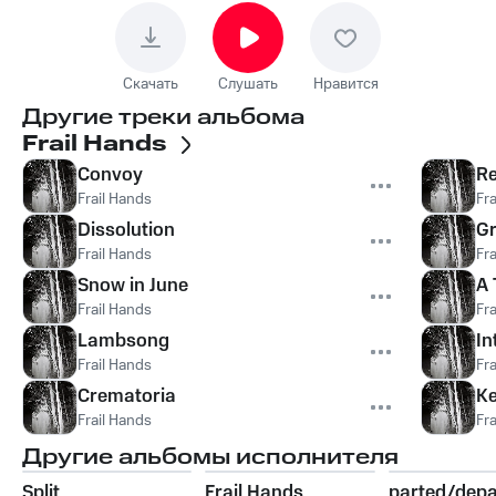
Скачать
Слушать
Нравится
Другие треки альбома
Frail Hands
Convoy
R
Frail Hands
Fr
Dissolution
Gr
Frail Hands
Fr
Snow in June
A 
Frail Hands
Fr
Lambsong
In
Frail Hands
Fr
Crematoria
Ke
Frail Hands
Fr
Другие альбомы исполнителя
Split
Frail Hands
parted/depa