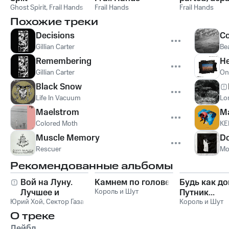
Ghost Spirit
,
Frail Hands
Frail Hands
Frail Hands
Похожие треки
Decisions
C
Gillian Carter
Be
Remembering
He
Gillian Carter
On
Black Snow
Life In Vacuum
Lo
Maelstrom
M
Colored Moth
KE
Muscle Memory
Do
Rescuer
Mo
Рекомендованные альбомы
Вой на Луну.
Камнем по голове
Будь как до
Лучшее и
Король и Шут
Путник...
Юрий Хой
неизданное
,
Сектор Газа
Король и Шут
О треке
Лейбл