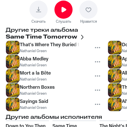
Скачать
Слушать
Нравится
Другие треки альбома
Same Time Tomorrow
That's Where They Buried the Giant
Do
Nathaniel Green
Na
Abba Medley
Ap
Nathaniel Green
Na
Mort a la Bête
Al
Nathaniel Green
Na
Northern Boxes
Th
Nathaniel Green
Na
Sayings Said
Al
Nathaniel Green
Na
Другие альбомы исполнителя
Down to You Then,
Same Time
The Night's