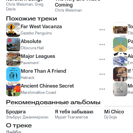
Chris Weisman
,
Greg
Coming
Davis
Chris Weisman
Похожие треки
Far West Vacanza
To
Gazebo Penguins
Ti
Absolute
Pa
Obscura Hail
Si
Major Leagues
Ai
Pavement
Em
More Than A Friend
If
Hatrack
An
Ancient Chinese Secret
Me
Marshmallow Coast
Re
Рекомендованные альбомы
Бродяга
Я тебя забываю
Mi Chico
Эльбрус Джанмирзоев
Мурат Тхагалегов
Dj Goja
О треке
Лейбл