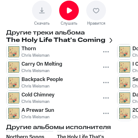
Скачать
Слушать
Нравится
Другие треки альбома
The Holy Life That's Coming
Thorn
Do
Chris Weisman
Ch
Carry On Melting
I 
Chris Weisman
Ch
Backpack People
Se
Chris Weisman
Ch
Cold Chimney
Da
Chris Weisman
Ch
A Prewar Sun
20
Chris Weisman
Ch
Другие альбомы исполнителя
Northern Songs
The Holy Life That's