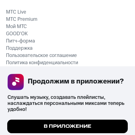
MTС Live
MTС Premium
Мой МТС
GOOD’OK
Питч-форма
Поддержка
Пользовательское соглашение
Политика конфиденциальности
Рекомендательные технологии
Продолжим в приложении? 
СКАЧАТЬ ПРИЛОЖЕНИЕ
Слушать музыку, создавать плейлисты, 
наслаждаться персональными миксами теперь 
удобно!
Незаконное потребление наркотических средств,
психотропных веществ, их аналогов причиняет вред здоровью,
Мы используем куки, чтобы на сайте все
В ПРИЛОЖЕНИЕ
их незаконный оборот запрещён и влечёт установленную
работало.
Подробнее
законодательством ответственность.