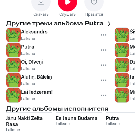
Скачать
Слушать
Нравится
Другие треки альбома
Putra
Aleksandrs
Ši
Laiksne
La
Putra
Mē
Laiksne
La
Oi, Dīveņi
Dz
Laiksne
La
Alutiņ, Bāleliņ
Ja
Laiksne
La
Lai Iedzeram!
Ma
Laiksne
La
Другие альбомы исполнителя
Jāņu Nakti Zelta
Es Jauna Budama
Putra
Rasa
Laiksne
Laiksne
Laiksne