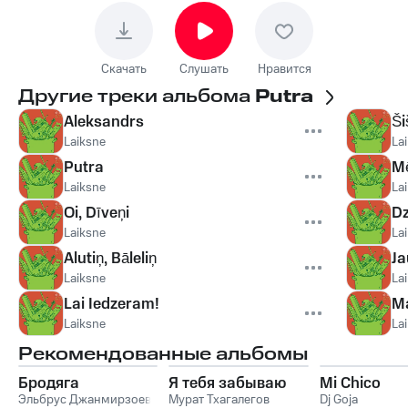
Скачать
Слушать
Нравится
Другие треки альбома
Putra
Aleksandrs
Ši
Laiksne
La
Putra
Mē
Laiksne
La
Oi, Dīveņi
Dz
Laiksne
La
Alutiņ, Bāleliņ
Ja
Laiksne
La
Lai Iedzeram!
Ma
Laiksne
La
Рекомендованные альбомы
Бродяга
Я тебя забываю
Mi Chico
Эльбрус Джанмирзоев
Мурат Тхагалегов
Dj Goja