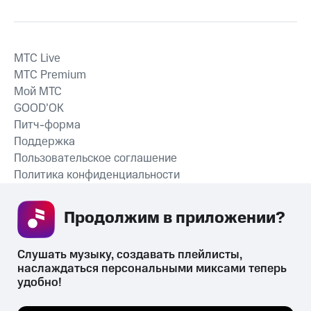
MTС Live
MTС Premium
Мой МТС
GOOD’OK
Питч-форма
Поддержка
Пользовательское соглашение
Политика конфиденциальности
Рекомендательные технологии
Продолжим в приложении? 
СКАЧАТЬ ПРИЛОЖЕНИЕ
Слушать музыку, создавать плейлисты, 
наслаждаться персональными миксами теперь 
удобно!
Незаконное потребление наркотических средств,
психотропных веществ, их аналогов причиняет вред здоровью,