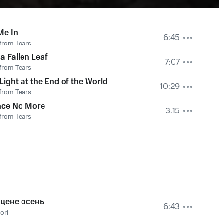
Me In
6:45
from Tears
 a Fallen Leaf
7:07
from Tears
Light at the End of the World
10:29
from Tears
nce No More
3:15
from Tears
сцене осень
6:43
ori