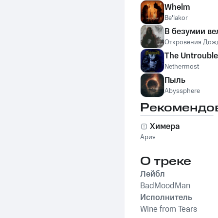
Whelm
Be'lakor
В безумии ве
Откровения Дож
The Untroubl
Nethermost
Пыль
Abyssphere
Рекомендо
Химера
Ария
О треке
Лейбл
BadMoodMan
Исполнитель
Wine from Tears