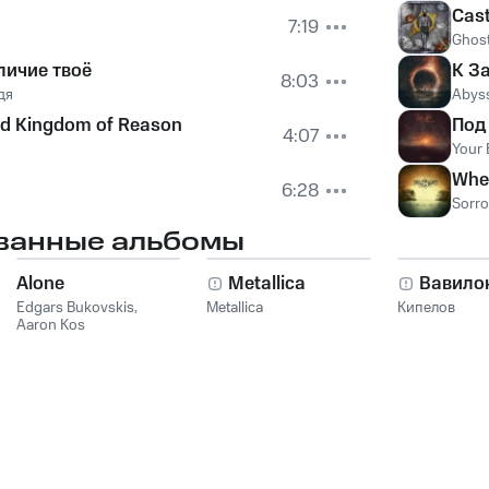
Cast
7:19
Ghos
личие твоё
К З
8:03
дя
Abys
ed Kingdom of Reason
Под
4:07
Your 
Wher
6:28
Sorro
ванные альбомы
Alone
Metallica
Вавило
Edgars Bukovskis
,
Metallica
Кипелов
Aaron Kos