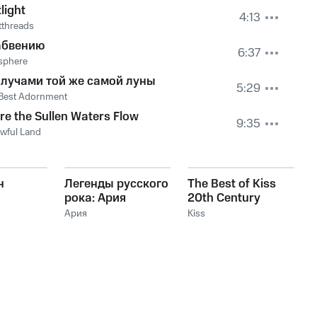
light
4:13
tthreads
абвению
6:37
sphere
 лучами той же самой луны
5:29
Best Adornment
e the Sullen Waters Flow
9:35
wful Land
н
Легенды русского
The Best of Kiss
рока: Ария
20th Century
Masters The
Ария
Kiss
Millennium
Collection