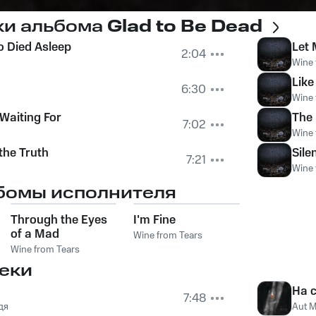
ки альбома
Glad to Be Dead
 Died Asleep
Let 
2:04
Wine 
Like
6:30
Wine 
Waiting For
The 
7:02
Wine 
the Truth
Sile
7:21
Wine 
бомы исполнителя
Through the Eyes
I'm Fine
of a Mad
Wine from Tears
Wine from Tears
еки
На 
7:48
дя
Aut M