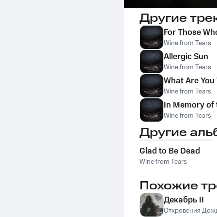
Другие тре
For Those Who
Wine from Tears
Allergic Sun
Wine from Tears
What Are You 
Wine from Tears
In Memory of 
Wine from Tears
Другие аль
Glad to Be Dead
Wine from Tears
Похожие тр
Декабрь II
Откровения Дож