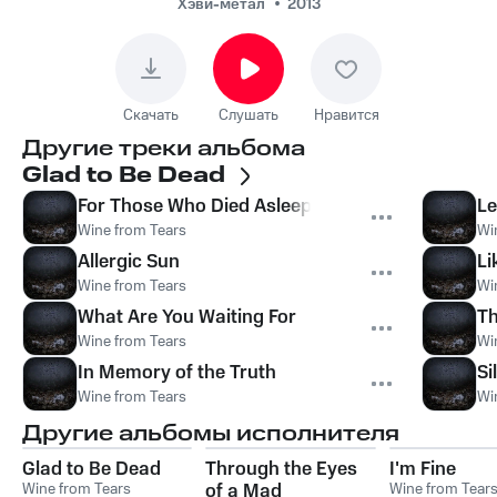
Хэви-метал
2013
Скачать
Слушать
Нравится
Другие треки альбома
Glad to Be Dead
For Those Who Died Asleep
Le
Wine from Tears
Wi
Allergic Sun
Li
Wine from Tears
Wi
What Are You Waiting For
Th
Wine from Tears
Wi
In Memory of the Truth
Si
Wine from Tears
Wi
Другие альбомы исполнителя
Glad to Be Dead
Through the Eyes
I'm Fine
Wine from Tears
of a Mad
Wine from Tear