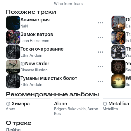
Wine from Tears
Похожие треки
Асимметрия
О
NaN
Da
Замок ветров
Tr
Leos Hellscream
In
Тоски очарование
T
Ethir Anduin
Wai
New Order
Ye
Disease Illusion
Se
Туманы мшистых болот
Wh
Ethir Anduin
So
Рекомендованные альбомы
Химера
Alone
Metallica
Ария
Edgars Bukovskis
,
Aaron
Metallica
Kos
О треке
Лейбл