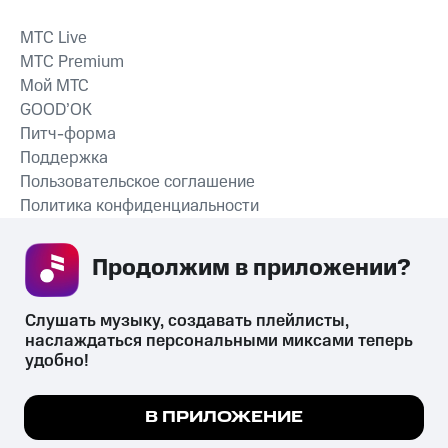
MTС Live
MTС Premium
Мой МТС
GOOD’OK
Питч-форма
Поддержка
Пользовательское соглашение
Политика конфиденциальности
Рекомендательные технологии
Продолжим в приложении? 
СКАЧАТЬ ПРИЛОЖЕНИЕ
Слушать музыку, создавать плейлисты, 
наслаждаться персональными миксами теперь 
удобно!
Незаконное потребление наркотических средств,
психотропных веществ, их аналогов причиняет вред здоровью,
Мы используем куки, чтобы на сайте все
В ПРИЛОЖЕНИЕ
их незаконный оборот запрещён и влечёт установленную
работало.
Подробнее
законодательством ответственность.