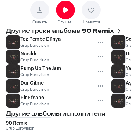
Скачать
Слушать
Нравится
Другие треки альбома
90 Remix
Toz Pembe Dünya
Se
Grup Eurovision
Gr
Nasılda
D
Grup Eurovision
Gr
Pump Up The Jam
Ya
Grup Eurovision
Gr
Dur Gitme
Aş
Grup Eurovision
Gr
Bir Efsane
Ay
Grup Eurovision
Gr
Другие альбомы исполнителя
90 Remix
Grup Eurovision