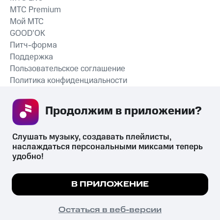
MTС Premium
Мой МТС
GOOD’OK
Питч-форма
Поддержка
Пользовательское соглашение
Политика конфиденциальности
Рекомендательные технологии
Продолжим в приложении? 
СКАЧАТЬ ПРИЛОЖЕНИЕ
Слушать музыку, создавать плейлисты, 
наслаждаться персональными миксами теперь 
удобно!
Незаконное потребление наркотических средств,
психотропных веществ, их аналогов причиняет вред здоровью,
Мы используем куки, чтобы на сайте все
В ПРИЛОЖЕНИЕ
их незаконный оборот запрещён и влечёт установленную
работало.
Подробнее
законодательством ответственность.
© 2026 ООО «КИОН».
ПОНЯТНО
Остаться в веб-версии
Все права защищены
18+