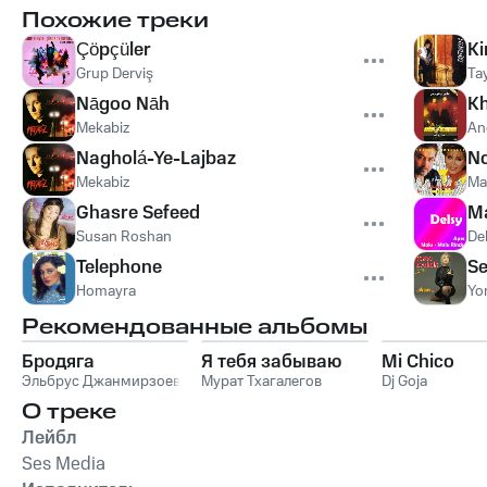
Похожие треки
Çöpçüler
Ki
Grup Derviş
Ta
Nāgoo Nāh
K
Mekabiz
An
Nagholá-Ye-Lajbaz
No
Mekabiz
Ma
Ghasre Sefeed
Ma
Susan Roshan
De
Telephone
Se
Homayra
Yo
Рекомендованные альбомы
Бродяга
Я тебя забываю
Mi Chico
Эльбрус Джанмирзоев
Мурат Тхагалегов
Dj Goja
О треке
Лейбл
Ses Media