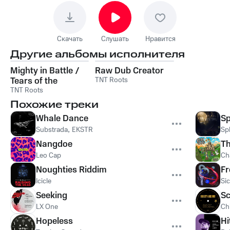
Скачать
Слушать
Нравится
Другие альбомы исполнителя
Mighty in Battle /
Raw Dub Creator
Tears of the
TNT Roots
Righteous
TNT Roots
Похожие треки
Whale Dance
Sp
Substrada
,
EKSTR
Spl
Nangdoe
Th
Leo Cap
Ch
Noughties Riddim
Fr
Icicle
Sic
Seeking
Sc
LX One
Ch
Hopeless
Hi