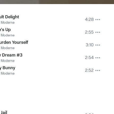
lt Delight
4:28
 Moderne
's Up
2:55
 Moderne
urden Yourself
3:10
 Moderne
ty Dream #3
2:54
 Moderne
y Bunny
2:52
 Moderne
Jail