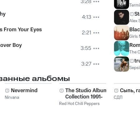
3:28
Termi
hy
St
4:13
Alex 
s From Your Eyes
Blac
2:21
Girls
Lover Boy
Rom
3:55
The C
tr
3:27
Sepsi
ванные альбомы
Nevermind
The Studio Album
Сыпь, г
Collection 1991-
Nirvana
СДП
2011
Red Hot Chili Peppers