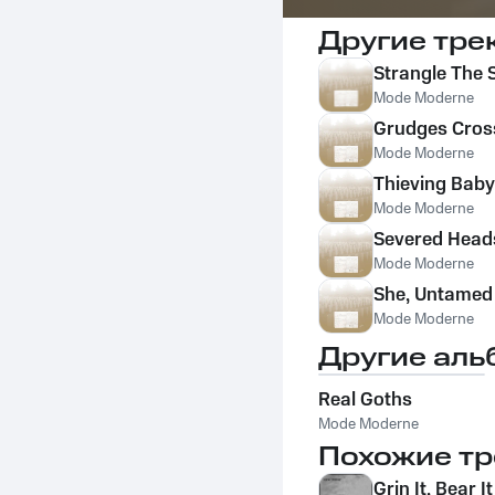
Другие тре
Strangle The
Mode Moderne
Grudges Cros
Mode Moderne
Thieving Baby
Mode Moderne
Severed Head
Mode Moderne
She, Untamed
Mode Moderne
Другие аль
Real Goths
Mode Moderne
Похожие тр
Grin It, Bear It