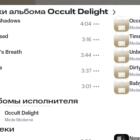
ки альбома
Occult Delight
 Shadows
Occu
4:04
Mode
sed
Time
3:16
Mode
's Breath
Unb
3:44
Mode
s
Dir
3:37
Mode
Bab
3:01
Mode
бомы исполнителя
Occult Delight
Mode Moderne
еки
New 