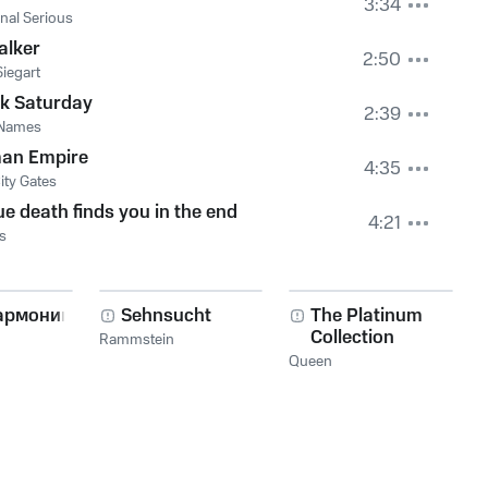
3:34
nal Serious
alker
2:50
Siegart
k Saturday
2:39
 Names
an Empire
4:35
ity Gates
ue death finds you in the end
4:21
s
армоника!
Sehnsucht
The Platinum
Collection
Rammstein
Queen