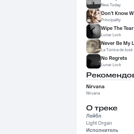
New Today
Don't Know W
Principality
Wipe The Tear
Lunar Lock
Never Be My 
La Túnica de José
No Regrets
Lunar Lock
Рекомендо
Nirvana
Nirvana
О треке
Лейбл
Light Organ
Исполнитель