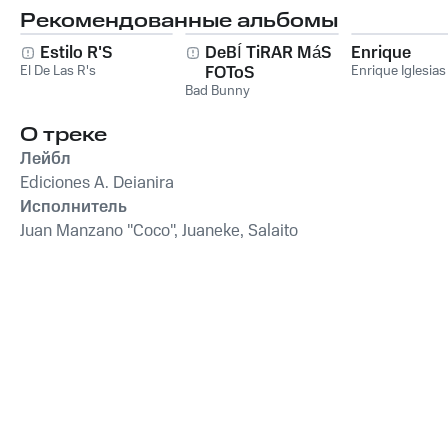
Рекомендованные альбомы
Estilo R'S
DeBÍ TiRAR MáS
Enrique
El De Las R's
FOToS
Enrique Iglesias
Bad Bunny
О треке
Лейбл
Ediciones A. Deianira
Исполнитель
Juan Manzano "Coco", Juaneke, Salaito