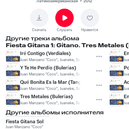
Латиноамериканская
2012
Скачать
Слушать
Нравится
Другие треки альбома
Fiesta Gitana 1: Gitano. Tres Metales
Iré Contigo (Verdiales)
En
Juan Manzano "Coco"
,
Juaneke
,
Salaito
Ju
Y Te He Perdío (Bulerías)
Po
Juan Manzano "Coco"
,
Juaneke
,
Salaito
Ju
Qué Bonita Es la Mar (Tangos)
Aq
Juan Manzano "Coco"
,
Juaneke
,
Salaito
Ju
Tres Metales (Bulerías)
En
Juan Manzano "Coco"
,
Juaneke
,
Salaito
Ju
Другие альбомы исполнителя
Fiesta Gitana Sol
Juan Manzano "Coco"