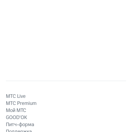
MTС Live
MTС Premium
Мой МТС
GOOD’OK
Питч-форма
Поддержка