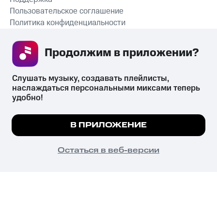
Пользовательское соглашение
Политика конфиденциальности
Рекомендательные технологии
Продолжим в приложении? 
СКАЧАТЬ ПРИЛОЖЕНИЕ
Слушать музыку, создавать плейлисты, 
наслаждаться персональными миксами теперь 
удобно!
Незаконное потребление наркотических средств,
психотропных веществ, их аналогов причиняет вред здоровью,
Мы используем куки, чтобы на сайте все
В ПРИЛОЖЕНИЕ
их незаконный оборот запрещён и влечёт установленную
работало.
Подробнее
законодательством ответственность.
© 2026 ООО «КИОН».
ПОНЯТНО
Остаться в веб-версии
Все права защищены
18+
Главная
В приложение
Избранное