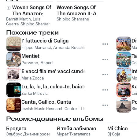
Woven Songs Of
Woven Songs Of
The Amazon:
The Amazon II: A
Barrett Martin
Healing Icaros Of
,
Luis
Ceremony Of
Shipibo Shamans
Guerra
,
Shipibo Shamans
The Shipibo
Healing With The
Похожие треки
Shamans
Shipibo Shamans
I' fattaccio di Galiga
Di
Filippo Marranci
,
Armanda Rocchini
Ma
Mentiet
Ta
Purwono
,
Aspari
Ca
E vacci fiia me' vacci cundende
In
Maria Zocca
Mo
Lu, la, lu, la, culca-te, baiatul meu (Sleep, My Son
Ка
Zorka Mitrovic
Ел
Canta, Gallico, Canta
Po
Jewish Music Research Centre - The Hebrew University of Jeru
Sin
Рекомендованные альбомы
Бродяга
Я тебя забываю
Mi Chico
Эльбрус Джанмирзоев
Мурат Тхагалегов
Dj Goja