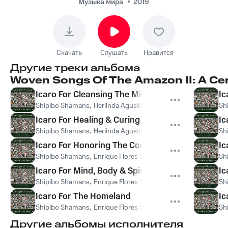
Agustin Fernandez -
Музыка мира
2019
Icaro For Honoring
The Condor
Скачать
Слушать
Нравится
Другие треки альбома
Woven Songs Of The Amazon II: A Ce
Icaro For Cleansing The Mind & Body
Ic
Shipibo Shamans
,
Herlinda Agustin Fernandez
Sh
Icaro For Healing & Curing
Ic
Shipibo Shamans
,
Herlinda Agustin Fernandez
Sh
Icaro For Honoring The Condor
Ic
Shipibo Shamans
,
Enrique Flores Sinuiri
,
Herlinda Agustin Fer
Sh
Icaro For Mind, Body & Spirit
Ic
Shipibo Shamans
,
Enrique Flores Sinuiri
Sh
Icaro For The Homeland
Ic
Shipibo Shamans
,
Enrique Flores Sinuiri
Sh
Другие альбомы исполнителя