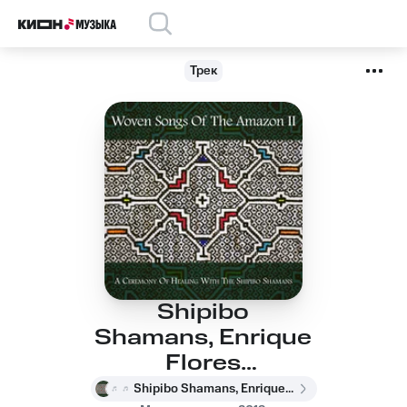
Трек
Shipibo
Shamans, Enrique
Flores
Sinuiri, Herlinda
Shipibo Shamans, Enrique Flores Sinuiri, Herlinda Agustin Fernandez