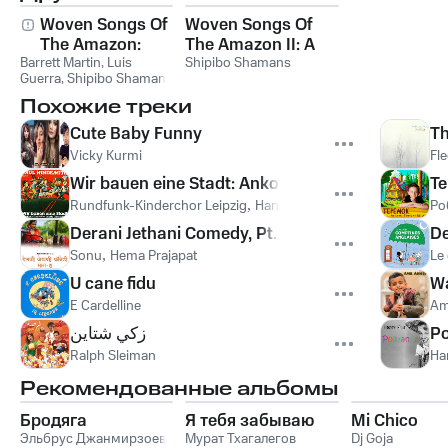
Woven Songs Of
Woven Songs Of
The Amazon:
The Amazon II: A
Barrett Martin
Healing Icaros Of
,
Luis
Ceremony Of
Shipibo Shamans
Guerra
,
Shipibo Shamans
The Shipibo
Healing With The
Похожие треки
Shamans
Shipibo Shamans
Cute Baby Funny
Th
Vicky Kurmi
Fl
Wir bauen eine Stadt: Ankommende Leute
Т
Rundfunk-Kinderchor Leipzig
,
Hans Sandig
,
Instrumentalgrup
Ро
Derani Jethani Comedy, Pt. 5
D
Sonu
,
Hema Prajapat
Le
U cane fidu
W
E Cardelline
Am
زكي شتاين
Po
Ralph Sleiman
Har
Рекомендованные альбомы
Бродяга
Я тебя забываю
Mi Chico
Эльбрус Джанмирзоев
Мурат Тхагалегов
Dj Goja