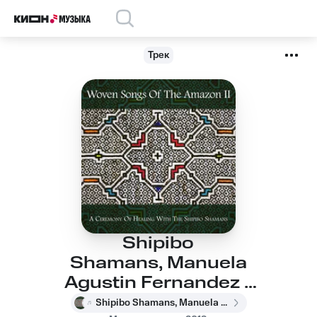
Трек
Shipibo
Shamans, Manuela
Agustin Fernandez -
Icaro For Honoring
Shipibo Shamans, Manuela Agustin Fernandez