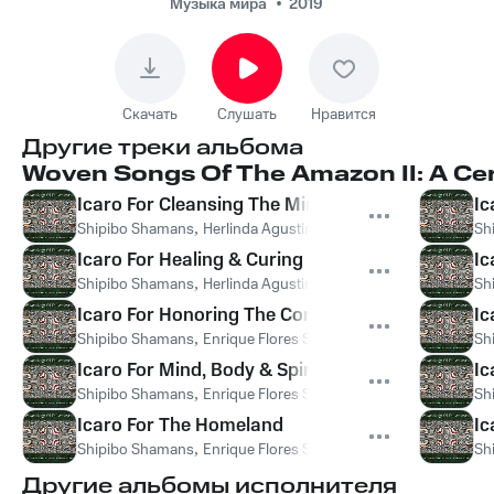
Masato
Музыка мира
2019
Скачать
Слушать
Нравится
Другие треки альбома
Woven Songs Of The Amazon II: A Ce
Icaro For Cleansing The Mind & Body
Ic
Shipibo Shamans
,
Herlinda Agustin Fernandez
Sh
Icaro For Healing & Curing
Ic
Shipibo Shamans
,
Herlinda Agustin Fernandez
Sh
Icaro For Honoring The Condor
Ic
Shipibo Shamans
,
Enrique Flores Sinuiri
,
Herlinda Agustin Fer
Sh
Icaro For Mind, Body & Spirit
Ic
Shipibo Shamans
,
Enrique Flores Sinuiri
Sh
Icaro For The Homeland
Ic
Shipibo Shamans
,
Enrique Flores Sinuiri
Sh
Другие альбомы исполнителя