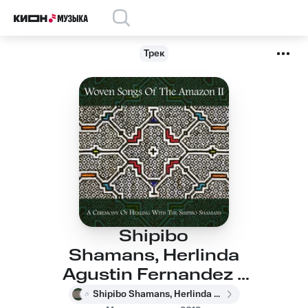
Трек
Shipibo
Shamans, Herlinda
Agustin Fernandez -
Icaro For Feminine
Shipibo Shamans, Herlinda Agustin Fernandez