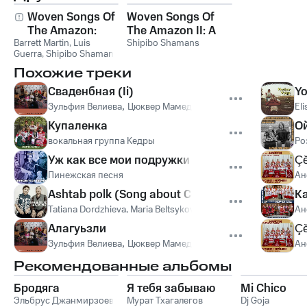
Woven Songs Of
Woven Songs Of
The Amazon:
The Amazon II: A
Barrett Martin
Healing Icaros Of
,
Luis
Ceremony Of
Shipibo Shamans
Guerra
,
Shipibo Shamans
The Shipibo
Healing With The
Похожие треки
Shamans
Shipibo Shamans
Сваденбная (Ii)
Yo
Зульфия Велиева
,
Цюквер Мамедова
,
Рубаба Курбнова
El
Купаленка
Ой
вокальная группа Кедры
Ро
Уж как все мои подружки на игрище пошли
Çӗ
Пинежская песня
Ан
Ashtab polk (Song about Communist Army)
Ка
Tatiana Dordzhieva, Maria Beltsykova
,
Maria Beltsykova
,
Tatian
Ан
Алагуьзли
Çӗ
Зульфия Велиева
,
Цюквер Мамедова
,
Рубаба Курбнова
Ан
Рекомендованные альбомы
Бродяга
Я тебя забываю
Mi Chico
Эльбрус Джанмирзоев
Мурат Тхагалегов
Dj Goja