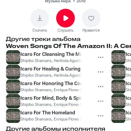
Wisdom
Музыка мира
2019
Скачать
Слушать
Нравится
Другие треки альбома
Woven Songs Of The Amazon II: A Ce
Icaro For Cleansing The Mind & Body
Ic
Shipibo Shamans
,
Herlinda Agustin Fernandez
Sh
Icaro For Healing & Curing
Ic
Shipibo Shamans
,
Herlinda Agustin Fernandez
Sh
Icaro For Honoring The Condor
Ic
Shipibo Shamans
,
Enrique Flores Sinuiri
,
Herlinda Agustin Fer
Sh
Icaro For Mind, Body & Spirit
Ic
Shipibo Shamans
,
Enrique Flores Sinuiri
Sh
Icaro For The Homeland
Ic
Shipibo Shamans
,
Enrique Flores Sinuiri
Sh
Другие альбомы исполнителя