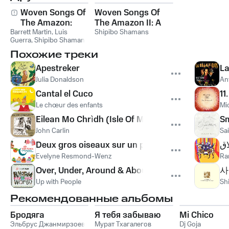
Woven Songs Of
Woven Songs Of
The Amazon:
The Amazon II: A
Barrett Martin
Healing Icaros Of
,
Luis
Ceremony Of
Shipibo Shamans
Guerra
,
Shipibo Shamans
The Shipibo
Healing With The
Похожие треки
Shamans
Shipibo Shamans
Apestreker
La
Julia Donaldson
An
Cantal el Cuco
11
Le chœur des enfants
Mic
Eilean Mo Chrìdh (Isle Of My Heart)
Sm
John Carlin
Sa
Deux gros oiseaux sur un poteau
اق
Evelyne Resmond-Wenz
Ra
Over, Under, Around & About
사
Up with People
Sh
Рекомендованные альбомы
Бродяга
Я тебя забываю
Mi Chico
Эльбрус Джанмирзоев
Мурат Тхагалегов
Dj Goja