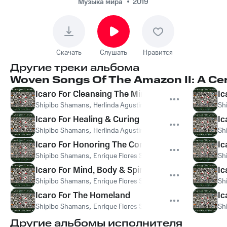
Музыка мира
2019
Скачать
Слушать
Нравится
Другие треки альбома
Woven Songs Of The Amazon II: A Ce
Icaro For Cleansing The Mind & Body
Ic
Shipibo Shamans
,
Herlinda Agustin Fernandez
Sh
Icaro For Healing & Curing
Ic
Shipibo Shamans
,
Herlinda Agustin Fernandez
Sh
Icaro For Honoring The Condor
Ic
Shipibo Shamans
,
Enrique Flores Sinuiri
,
Herlinda Agustin Fer
Sh
Icaro For Mind, Body & Spirit
Ic
Shipibo Shamans
,
Enrique Flores Sinuiri
Sh
Icaro For The Homeland
Ic
Shipibo Shamans
,
Enrique Flores Sinuiri
Sh
Другие альбомы исполнителя