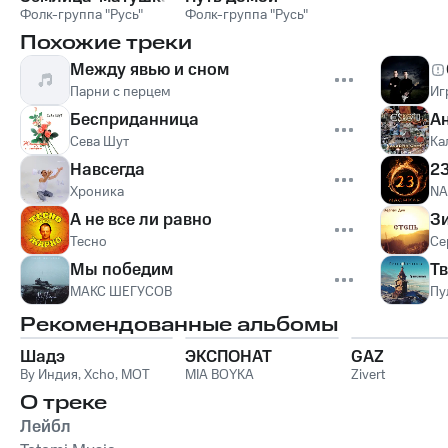
Фолк-группа "Русь"
Фолк-группа "Русь"
Похожие треки
Между явью и сном
Парни с перцем
Иг
Бесприданница
А
Сева Шут
Ка
Навсегда
2
Хроника
NA
А не все ли равно
З
Тесно
Се
Мы победим
Тв
МАКС ШЕГУСОВ
Пу
Рекомендованные альбомы
Шадэ
ЭКСПОНАТ
GAZ
By Индия
,
Xcho
,
MOT
MIA BOYKA
Zivert
О треке
Лейбл