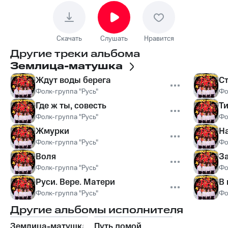
Скачать
Слушать
Нравится
Другие треки альбома
Землица-матушка
Ждут воды берега
С
Фолк-группа "Русь"
Фо
Где ж ты, совесть
Ти
Фолк-группа "Русь"
Фо
Жмурки
Н
Фолк-группа "Русь"
Фо
Воля
З
Фолк-группа "Русь"
Фо
Руси. Вере. Матери
В
Фолк-группа "Русь"
Фо
Другие альбомы исполнителя
Землица-матушка
Путь домой