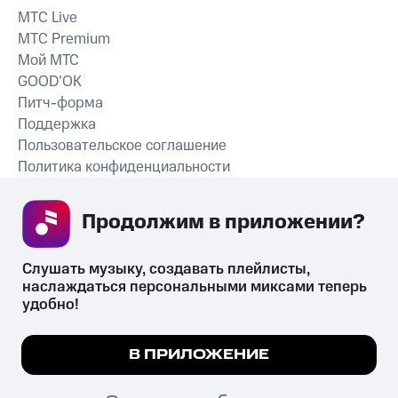
MTС Live
MTС Premium
Мой МТС
GOOD’OK
Питч-форма
Поддержка
Пользовательское соглашение
Политика конфиденциальности
Рекомендательные технологии
Продолжим в приложении? 
СКАЧАТЬ ПРИЛОЖЕНИЕ
Слушать музыку, создавать плейлисты, 
наслаждаться персональными миксами теперь 
удобно!
Незаконное потребление наркотических средств,
психотропных веществ, их аналогов причиняет вред здоровью,
Мы используем куки, чтобы на сайте все
В ПРИЛОЖЕНИЕ
их незаконный оборот запрещён и влечёт установленную
работало.
Подробнее
законодательством ответственность.
© 2026 ООО «КИОН».
ПОНЯТНО