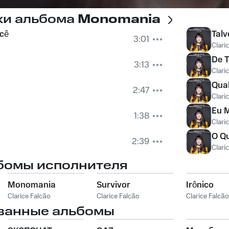
ки альбома
Monomania
ocê
Talv
3:01
Clari
De 
3:13
Clari
Qua
2:47
Clari
Eu 
1:38
Clari
O Qu
2:39
Clari
бомы исполнителя
Monomania
Survivor
Irônico
Clarice Falcão
Clarice Falcão
Clarice Falcão
ванные альбомы