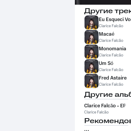
Другие тре
Eu Esqueci V
Clarice Falcão
Macaé
Clarice Falcão
Monomania
Clarice Falcão
Um Só
Clarice Falcão
Fred Astaire
Clarice Falcão
Другие аль
Clarice Falcão - EP
Clarice Falcão
Рекомендо