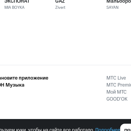
ЭКСПОНАТ
GAZ
Мальборо
MIA BOYKA
Zivert
SAYAN
ановите приложение
MTС Live
Н Музыка
MTС Prem
Мой МТС
GOOD’OK
наркотических средств, психотропных веществ, их аналогов причиня
ьзуем куки, чтобы на сайте все работало.
Подробнее
ПО