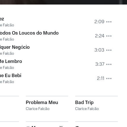
ez
2:09
ce Falcão
Todos Os Loucos do Mundo
2:24
ce Falcão
lquer Negócio
3:03
ce Falcão
Me Lembro
3:37
ce Falcão
e Eu Bebi
2:11
ce Falcão
Problema Meu
Bad Trip
Clarice Falcão
Clarice Falcão