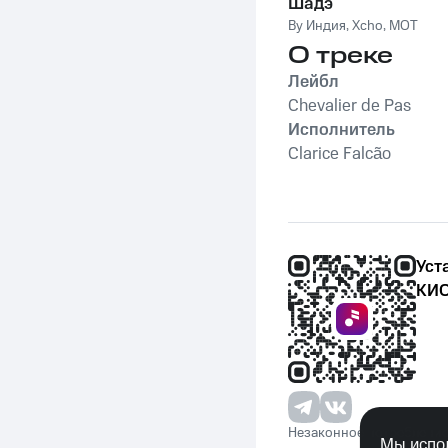
Шадэ
By Индия
,
Xcho
,
MOT
О треке
Лейбл
Chevalier de Pas
Исполнитель
Clarice Falcão
Уст
КИО
Незаконное потребление 
Мы испол