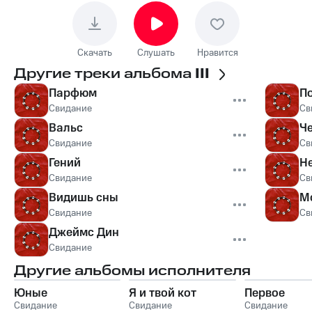
Скачать
Слушать
Нравится
Другие треки альбома
III
Парфюм
П
Свидание
Св
Вальс
Ч
Свидание
Св
Гений
Н
Свидание
Св
Видишь сны
М
Свидание
Св
Джеймс Дин
Свидание
Другие альбомы исполнителя
Юные
Я и твой кот
Первое
Свидание
Свидание
Свидание