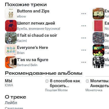
Похожие треки
Buttons and Zips
Ev
elbow
As
Шепот летних дней
Ea
Бужба
,
внимание брусника!
Ni
Il fait si chaud ce soir
T
Kacimi
Gol
Everyone's Here
Bl
Brien
Ca
T'as vu sa figure
Vi
Bertrand Belin
Ba
Рекомендованные альбомы
МЫ
8 способов как
Молитвы
IOWA
бросить...
Анекдоты
Пошлая Молли
Монеточка
О треке
Лейбл
Свидание