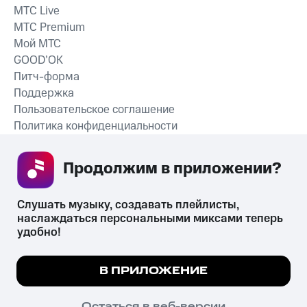
MTС Live
MTС Premium
Мой МТС
GOOD’OK
Питч-форма
Поддержка
Пользовательское соглашение
Политика конфиденциальности
Рекомендательные технологии
Продолжим в приложении? 
СКАЧАТЬ ПРИЛОЖЕНИЕ
Слушать музыку, создавать плейлисты, 
наслаждаться персональными миксами теперь 
удобно!
Незаконное потребление наркотических средств,
психотропных веществ, их аналогов причиняет вред здоровью,
Мы используем куки, чтобы на сайте все
В ПРИЛОЖЕНИЕ
их незаконный оборот запрещён и влечёт установленную
работало.
Подробнее
законодательством ответственность.
© 2026 ООО «КИОН».
ПОНЯТНО
Остаться в веб-версии