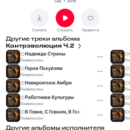
Ска
2019
Скачать
Слушать
Нравится
Другие треки альбома
Контрэволюция Ч.2
Надежда Страны
Пневмослон
Пн
Герои Похуизма
Пневмослон
Пн
Невероятное Амбре
Пневмослон
Пн
Работники Культуры
Пневмослон
Пн
В Говне, С Говном, В Говно
Пневмослон
Пн
Другие альбомы исполнителя