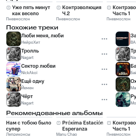
Уже пять минут
Контрэволюция
Контрэво
как весело
Ч.2
Часть 1
Пневмослон
Пневмослон
Пневмослон
Похожие треки
Люби меня, люби
За
НейроХит
BA
Тролль
Т
Nagart
Na
Сектор любви
Б
NickAkoi
Ба
Ещё одну
О
Йемен
Ма
Чёрт
Р
Nagart
Мо
Рекомендованные альбомы
Нам с тобою было
Próxima Estación:
Контрэво
супер
Esperanza
Часть 1
Леприконсы
Manu Chao
Пневмослон