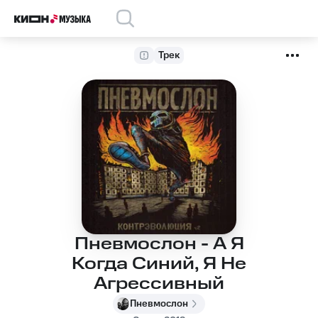
Трек
Пневмослон - А Я
Когда Синий, Я Не
Агрессивный
Пневмослон