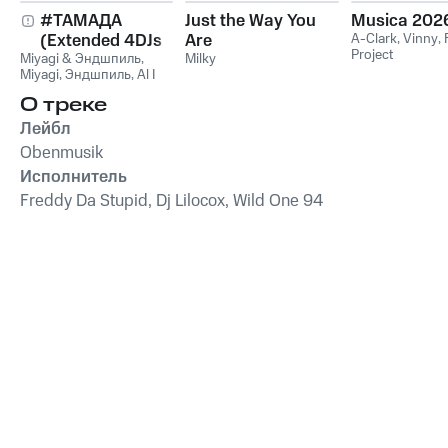
#ТАМАДА
Just the Way You
Musica 202
(Extended 4DJs
Are
A-Clark
,
Vinny
,
Project
Miyagi & Эндшпиль
Pack)
,
Milky
Miyagi
,
Эндшпиль
,
Al I
Bo
,
Wooshendoo
О треке
Лейбл
Obenmusik
Исполнитель
Freddy Da Stupid, Dj Lilocox, Wild One 94