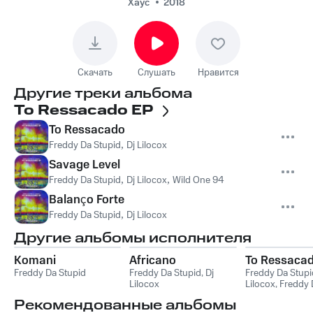
Хаус
2018
Скачать
Слушать
Нравится
Другие треки альбома
To Ressacado EP
To Ressacado
Freddy Da Stupid
,
Dj Lilocox
Savage Level
Freddy Da Stupid
,
Dj Lilocox
,
Wild One 94
Balanço Forte
Freddy Da Stupid
,
Dj Lilocox
Другие альбомы исполнителя
Komani
Africano
To Ressaca
Freddy Da Stupid
Freddy Da Stupid
,
Dj
Freddy Da Stupi
Lilocox
Lilocox
,
Freddy 
Stupid, DJ Liloc
Рекомендованные альбомы
One 94