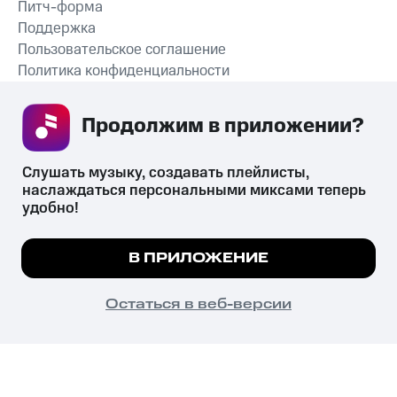
Питч-форма
Поддержка
Пользовательское соглашение
Политика конфиденциальности
Рекомендательные технологии
Продолжим в приложении? 
СКАЧАТЬ ПРИЛОЖЕНИЕ
Слушать музыку, создавать плейлисты, 
наслаждаться персональными миксами теперь 
удобно!
Незаконное потребление наркотических средств,
психотропных веществ, их аналогов причиняет вред здоровью,
Мы используем куки, чтобы на сайте все
В ПРИЛОЖЕНИЕ
их незаконный оборот запрещён и влечёт установленную
работало.
Подробнее
законодательством ответственность.
© 2026 ООО «КИОН».
ПОНЯТНО
Остаться в веб-версии
Все права защищены
18+
Главная
В приложение
Избранное