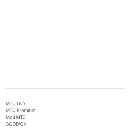
MTС Live
MTС Premium
Мой МТС
GOOD’OK