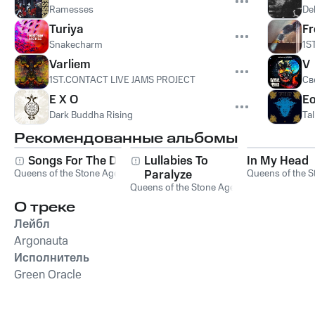
Ramesses
De
Turiya
Fr
Snakecharm
1S
Varliem
V
1ST.CONTACT LIVE JAMS PROJECT
Св
E X O
E
Dark Buddha Rising
Ta
Рекомендованные альбомы
Songs For The Deaf
Lullabies To
In My Head
Queens of the Stone Age
Paralyze
Queens of the S
Queens of the Stone Age
О треке
Лейбл
Argonauta
Исполнитель
Green Oracle