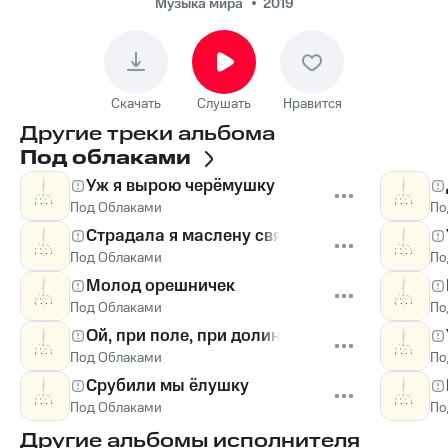
Музыка мира
2019
Скачать
Слушать
Нравится
Другие треки альбома
Под облаками
Уж я вырою черёмушку
Под Облаками
По
Страдала я маслену святую
Под Облаками
По
Молод орешничек
Под Облаками
По
Ой, при поле, при долине
Под Облаками
По
Срубили мы ёлушку
Под Облаками
По
Другие альбомы исполнителя