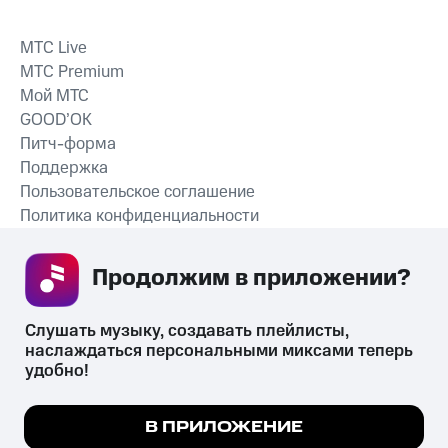
MTС Live
MTС Premium
Мой МТС
GOOD’OK
Питч-форма
Поддержка
Пользовательское соглашение
Политика конфиденциальности
Рекомендательные технологии
Продолжим в приложении? 
СКАЧАТЬ ПРИЛОЖЕНИЕ
Слушать музыку, создавать плейлисты, 
наслаждаться персональными миксами теперь 
удобно!
Незаконное потребление наркотических средств,
психотропных веществ, их аналогов причиняет вред здоровью,
Мы используем куки, чтобы на сайте все
В ПРИЛОЖЕНИЕ
их незаконный оборот запрещён и влечёт установленную
работало.
Подробнее