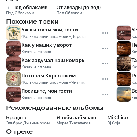
Под облаками
От звезды до воды
Под Облаками
Под Облаками
Похожие треки
Уж вы гости мои, гости
Уе
Фольклорный ансамбль «Дорога»
Ка
Как у наших у ворот
Н
Казачья справа
Ка
Как задумал наш комарь
Та
Казачья справа
Ка
По горам Карпатским
Р
Фольклорный ансамбль «Читинская слобода»
Ка
Посидите, мои гости
Во
Казачья справа
Ев
Рекомендованные альбомы
Бродяга
Я тебя забываю
Mi Chico
Эльбрус Джанмирзоев
Мурат Тхагалегов
Dj Goja
О треке