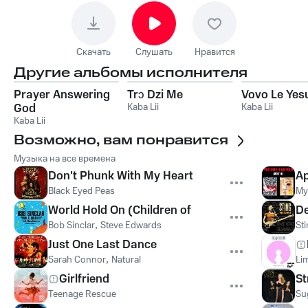
Скачать
Слушать
Нравится
Другие альбомы исполнителя
Prayer Answering
Trɔ Dzi Me
Vovo Le Yes
God
Kaba Lii
Kaba Lii
Kaba Lii
Возможно, вам понравится
Музыка на все времена
Don't Phunk With My Heart
Ap
Black Eyed Peas
My
World Hold On (Children of the Sky)
De
Bob Sinclar
,
Steve Edwards
St
Just One Last Dance
Sarah Connor
,
Natural
Lim
Girlfriend
St
Teenage Rescue
Su