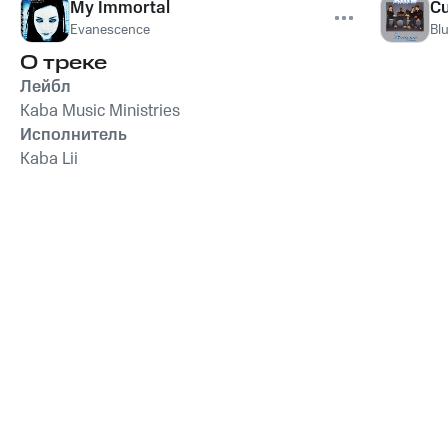
My Immortal
Cu
Evanescence
Bl
О треке
Лейбл
Kaba Music Ministries
Исполнитель
Kaba Lii