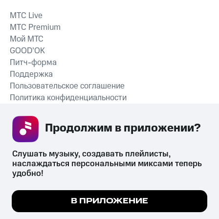
MTС Live
MTС Premium
Мой МТС
GOOD’OK
Питч-форма
Поддержка
Пользовательское соглашение
Политика конфиденциальности
Рекомендательные технологии
Продолжим в приложении? 
СКАЧАТЬ ПРИЛОЖЕНИЕ
Слушать музыку, создавать плейлисты, 
наслаждаться персональными миксами теперь 
удобно!
Незаконное потребление наркотических средств,
психотропных веществ, их аналогов причиняет вред здоровью,
Мы используем куки, чтобы на сайте все
В ПРИЛОЖЕНИЕ
их незаконный оборот запрещён и влечёт установленную
работало.
Подробнее
законодательством ответственность.