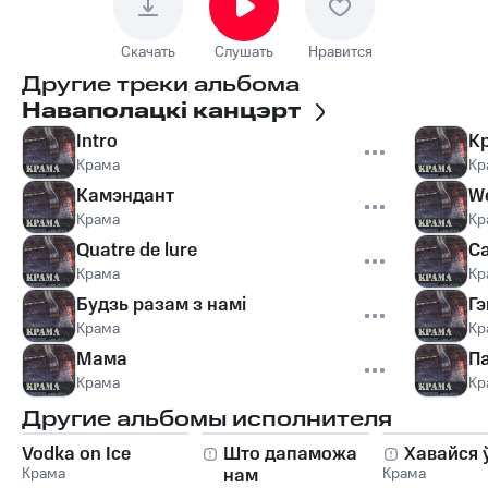
Скачать
Слушать
Нравится
Другие треки альбома
Наваполацкі канцэрт
Intro
Кр
Крама
Кр
Камэндант
We
Крама
Кр
Quatre de lure
С
Крама
Кр
Будзь разам з намі
Гэ
Крама
Кр
Мама
П
Крама
Кр
Другие альбомы исполнителя
Vodka on Ice
Што дапаможа
Хавайся 
Крама
нам
Крама