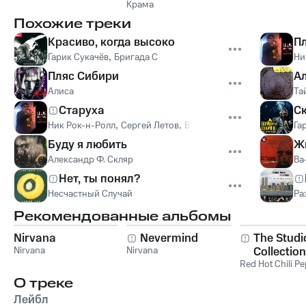
Крама
Похожие треки
Красиво, когда высоко
П
Гарик Сукачёв
,
Бригада С
Ни
Пляс Сибири
А
Алиса
Та
Старуха
С
Ник Рок-н-Ролл
,
Сергей Летов
,
ВИА Водолей
,
AzZzA
Га
Буду я любить
Жи
Александр Ф. Скляр
Ва
Нет, ты понял?
Несчастный Случай
Ра
Рекомендованные альбомы
Nirvana
Nevermind
The Studi
Nirvana
Nirvana
Collection
Red Hot Chili P
О треке
Лейбл