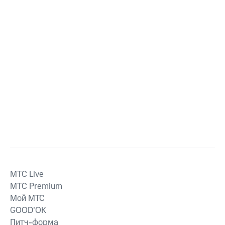
MTС Live
MTС Premium
Мой МТС
GOOD’OK
Питч-форма