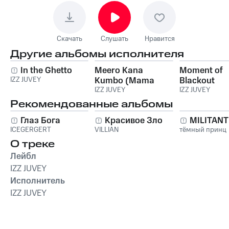
Скачать
Слушать
Нравится
Другие альбомы исполнителя
In the Ghetto
Meero Kana
Moment of
IZZ JUVEY
Kumbo (Mama
Blackout
Don't Cry)
IZZ JUVEY
IZZ JUVEY
Рекомендованные альбомы
Глаз Бога
Красивое Зло
MILITAN
ICEGERGERT
VILLIAN
тёмный принц
О треке
Лейбл
IZZ JUVEY
Исполнитель
IZZ JUVEY