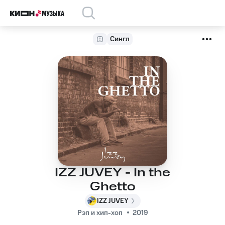
Сингл
IZZ JUVEY - In the
Ghetto
IZZ JUVEY
Рэп и хип-хоп
2019