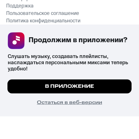
Поддержка
Пользовательское соглашение
Политика конфиденциальности
Рекомендательные технологии
Продолжим в приложении? 
СКАЧАТЬ ПРИЛОЖЕНИЕ
Слушать музыку, создавать плейлисты, 
наслаждаться персональными миксами теперь 
удобно!
Незаконное потребление наркотических средств,
психотропных веществ, их аналогов причиняет вред здоровью,
Мы используем куки, чтобы на сайте все
В ПРИЛОЖЕНИЕ
их незаконный оборот запрещён и влечёт установленную
работало.
Подробнее
законодательством ответственность.
© 2026 ООО «КИОН».
ПОНЯТНО
Остаться в веб-версии
Все права защищены
18+
Главная
В приложение
Избранное